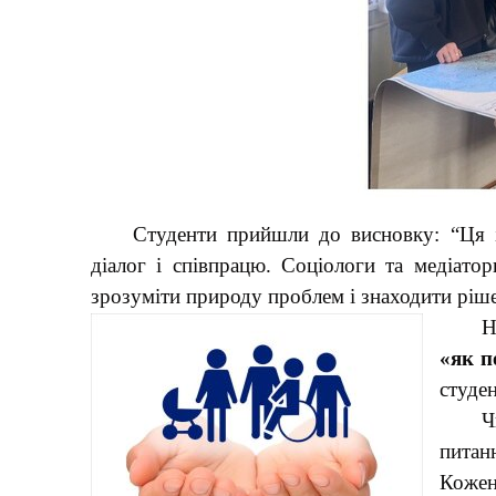
Студенти прийшли до висновку: “Ця і
діалог і співпрацю. Соціологи та медіато
зрозуміти природу проблем і знаходити ріше
Н
«як п
студе
Ч
питан
Коже