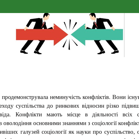
в продемонструвала неминучість конфліктів. Вони існув
ходу суспільства до ринкових відносин різко підвищу
ивіда. Конфлікти мають місце в діяльності всіх с
 оволодіння основними знаннями з соціології конфлік
ивіших галузей соціології як науки про суспільство, 