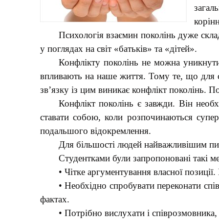
загал
корінн
Психологія взаємин поколінь дуже скла
у поглядах на світ «батьків» та «дітей».
Конфлікту поколінь не можна уникнути,
впливають на наше життя. Тому те, що для 
зв’язку із цим виникає конфлікт поколінь. П
Конфлікт поколінь є завжди. Він необх
ставати собою, коли розпочинаються супер
подальшого відокремлення.
Для більшості людей найважливішим пит
Студентками були запропоновані такі м
• Чітке аргументування власної позиції
• Необхідно спробувати переконати спів
фактах.
• Потрібно вислухати і співрозмовника,