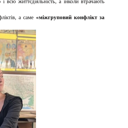
 і всю життєдіяльність, а інколи втрачають
фліктів, а саме
«міжгруповий конфлікт за