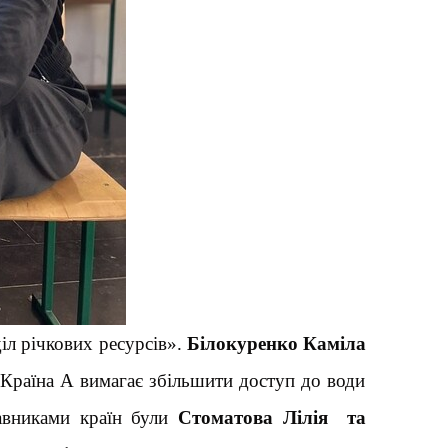
л річкових ресурсів».
Білокуренко Каміла
. Країна А вимагає збільшити доступ до води
тавниками країн були
Стоматова Лілія та