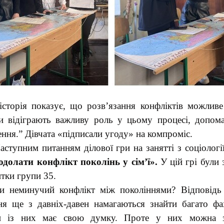
сторія показує, що розв’язання конфліктів можливе
ри відіграють важливу роль у цьому процесі, допом
ння.” Дівчата «підписали угоду» на компроміс.
аступним питанням ділової гри на занятті з соціологі
одолати конфлікт поколінь у сім’ї».
У цій грі були 
нтки групи 35.
и неминучий конфлікт між поколіннями? Відповідь
ня ще з давніх-давен намагаються знайти багато фах
н із них має свою думку. Проте у них можна з