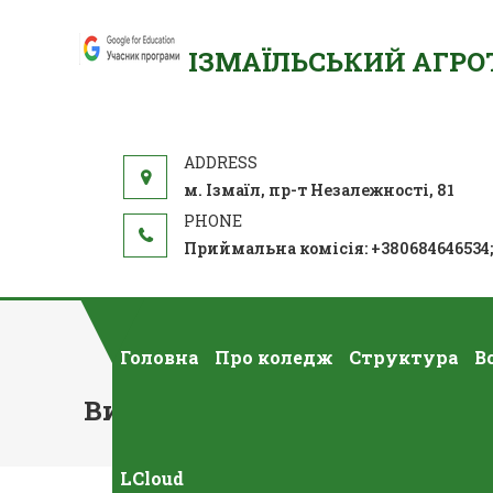
ІЗМАЇЛЬСЬКИЙ АГР
м. Ізмаїл, пр-т Незалежності, 81
Приймальна комісія: +380684646534
Головна
Про коледж
Структура
В
Вивчення Соціальної Природ
LCloud