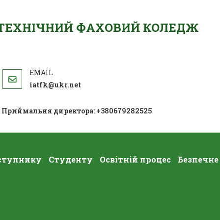
ОТЕХНІЧНИЙ ФАХОВИЙ КОЛЕДЖ
iatfk@ukr.net
; Приймальня директора: +380679282525
ступнику
Студенту
Освітній процес
Безпечне
и Конфліктів При Вивченні Навча