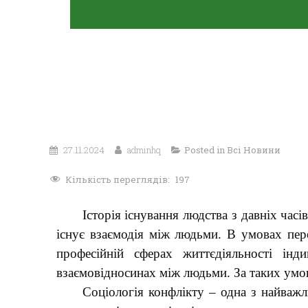
27.11.2024
adminhq
Posted in
Всі Новини
Кількість переглядів:
197
Історія існування людства з давніх часі
існує взаємодія між людьми. В умовах пере
професійній сферах життєдіяльності інд
взаємовідносинах між людьми. За таких умов
Соціологія конфлікту – одна з найважл