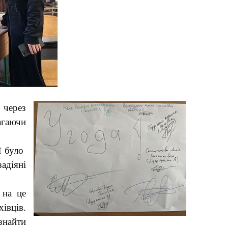
 через
агаючи
ї було
задіяні
 на це
івців.
найти