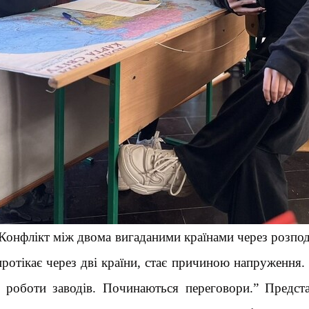
онфлікт між двома вигаданими країнами через розподі
 протікає через дві країни, стає причиною напруження
я роботи заводів. Починаються переговори.” Предс