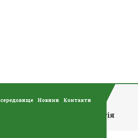
 середовище
Новини
Контакти
льної Дисципліни Соціологія