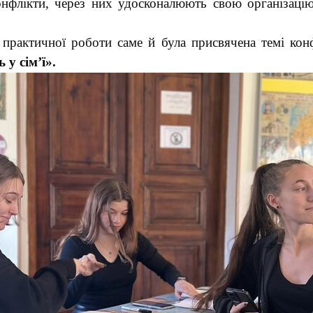
онфлікти, через них удосконалюють свою організацію
 практичної роботи саме й була присвячена темі кон
у сім’ї».