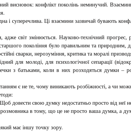
ьний висновок: конфлікт поколінь неминучий. Взаємини
я.
дна і суперечлива. Ці взаємини зазвичай бувають конф
 адже світ змінюється. Науково-технічний прогрес, р
старшого покоління було правильним та природним, д
остійні сварки, нерозуміння, критика та моралі призвод
ідний для молоді, для психологічної сепарації (відок
ечки з батьками, коли в них розходяться думки – р
анням є не те, чому виникають розбіжності, а чи можн
етоди:
. Щоб довести свою думку недостатньо просто від неї не
розмовника в тому, що це не просто ваша думка, а думк
 який має іншу точку зору.