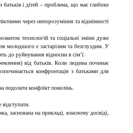
 батьків і дітей – проблема, що має глибоке
ліктними через непорозуміння та відмінності
озвиток технологій та соціальні зміни дуже
ля молодшого є застарілим та безглуздим. У
ять до руйнування відносин в сім’ї.
ремлення) від батьків. Коли людина починає
озпочинається конфронтація з батьками для
а подолати конфлікт поколінь.
 відступати.
а, заснована на прикладі, власному досвіді,