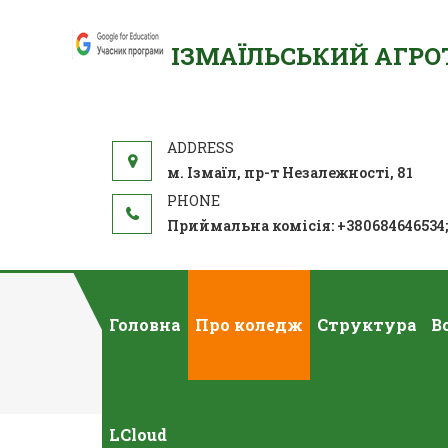
ІЗМАЇЛЬСЬКИЙ АГР
м. Ізмаїл, пр-т Незалежності, 81
Приймальна комісія: +380684646534
Головна
Про коледж
Структура
В
LCloud