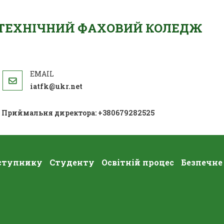
ОТЕХНІЧНИЙ ФАХОВИЙ КОЛЕДЖ
iatfk@ukr.net
; Приймальня директора: +380679282525
ступнику
Студенту
Освітній процес
Безпечне
Річні Звіти