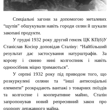
Спеціальні загони за допомогою металевих
“щупів” обшукували навіть городи селян й шукали
закопані продукти.
У грудні 1932 року другий генсек ЦК КП(б)У
Станіслав Косіор доповідав Сталіну: “Найбільший
результат дає застосування натурштрафів. За
корову і свиню нині колгоспник і навіть
одноосібник міцно тримаються”.
У серпні 1932 року під приводом того, що
розкуркулені селяни та “інші антисоціальні
елементи” розкрадають вантажі з товарних поїздів
та колгоспне і кооперативне майно, Сталін
запропонував новий репресивний закон про
охорону державного майна.