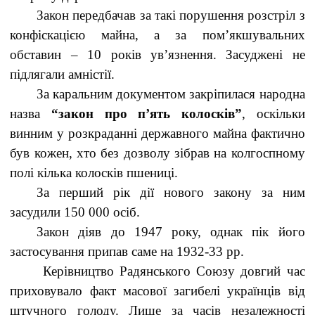
Закон передбачав за такі порушення розстріл з
конфіскацією майна, а за пом’якшувальних
обставин – 10 років ув’язнення. Засуджені не
підлягали амністії.
За каральним документом закріпилася народна
назва
“закон про п’ять колосків”
, оскільки
винним у розкраданні державного майна фактично
був кожен, хто без дозволу зібрав на колгоспному
полі кілька колосків пшениці.
За перший рік дії нового закону за ним
засудили 150 000 осіб.
Закон діяв до 1947 року, однак пік його
застосування припав саме на 1932-33 рр.
Керівництво Радянського Союзу довгий час
приховувало факт масової загибелі українців від
штучного голоду. Лише за часів незалежності