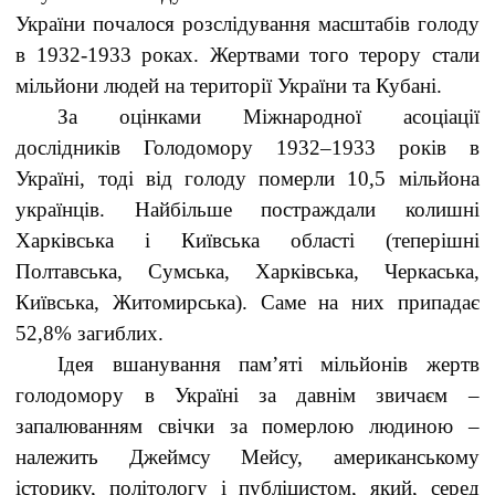
України почалося розслідування масштабів голоду
в 1932-1933 роках. Жертвами того терору стали
мільйони людей на території України та Кубані.
За оцінками Міжнародної асоціації
дослідників Голодомору 1932–1933 років в
Україні, тоді від голоду померли 10,5 мільйона
українців. Найбільше постраждали колишні
Харківська і Київська області (теперішні
Полтавська, Сумська, Харківська, Черкаська,
Київська, Житомирська). Саме на них припадає
52,8% загиблих.
Ідея вшанування пам’яті мільйонів жертв
голодомору в Україні за давнім звичаєм –
запалюванням свічки за померлою людиною –
належить Джеймсу Мейсу, американському
історику, політологу і публіцистом, який, серед