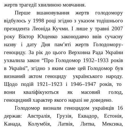
жертв трагедії хвилиною мовчання.
Перше вшановування жертв голодомору
відбулось у 1998 році згідно з указом тодішнього
президента Леоніда Кучми. І лише у травні 2007
року Віктор Ющенко законодавчо ввів сучасну
назву і дату Дня пам’яті жертв Голодомору-
геноциду. За рік до цього Верховна Рада України
ухвалила закон “Про Голодомор 1932–1933 років
в Україні”, згідно з яким саме цей Голодомор був
визнаний актом геноциду українського народу.
Щодо подій 1921–1923 і 1946–1947 років, то
вони кваліфікуються як масовий голод,
геноцидний характер якого наразі не доведено.
Голодомор визнали геноцидом українців 16
держав: Австралія, Грузія, Еквадор, Естонія,
Канада, Колумбія, Латвія, Литва, Мексика,