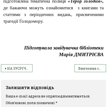
підготовлена тематична полиця
«Терор голодом»,
де бажаючи можуть ознайомитися з книгами та
статтями з періодичних видань, присвяченими
трагедії Голодомору.
Підготувала завідувачка бібліотеки
Марія ДМИТРІЄВА
НА ЗУСРІЧІ З ГЕНДИРЕКТОРОМ ДИРЕКТОРАТУ ФАХОВОЇ ПЕРЕДВИЩОЇ, ВИЩОЇ ОСВІТИ
Вивчення соціальної природи конфліктів при вивченні навчальної дисципліни Соціологія
Залишити відповідь
Ваша e-mail адреса не оприлюднюватиметься.
Обов’язкові поля позначені
*