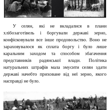
У селян, які не вкладалися в плани
хлібозаготівель і боргували державі зерно,
конфісковували все інше продовольство. Воно не
зараховувалося як сплата боргу і було лише
каральним заходом та способом збагачення
представників радянської влади. Політика
натуральних штрафів мала змусити селян здати
державі начебто приховане від неї зерно, якого
насправді не було.