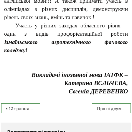
англійської мови!!! А також приймати участь в
олімпіадах з різних дисциплін, демонструючи
рівень своїх знань, вмінь та навичок !
Участь у різних заходах обласного рівня –
один з видів профорієнтаційної роботи
Ізмаїльського агротехнічного фахового
коледжу!
Викладачі іноземної мови ІАТФК –
Катерина ВЄЛЬЧЕВА,
Євгенія ДЕРЕВЕНКО
12 травня – День матері
Про підсумки огляду-конкурсу навчальних кабінетів бухгалтерських дисциплін закладів фахової передвищої освіти Одеської області.
Залишити відповідь