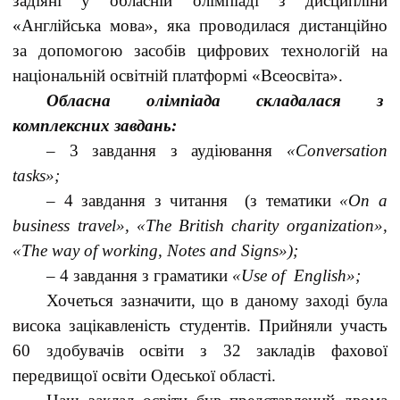
задіяні у обласній олімпіаді з дисципліни
«Англійська мова», яка проводилася дистанційно
за допомогою засобів цифрових технологій на
національній освітній платформі «Всеосвіта».
Обласна олімпіада складалася з
комплексних завдань:
– 3 завдання з аудіювання
«Conversation
tasks»;
– 4 завдання з читання (з тематики
«On a
business travel», «The British charity organization»,
«The way of working, Notes and Signs»);
– 4 завдання з граматики
«Use of English»;
Хочеться зазначити, що в даному заході була
висока зацікавленість студентів. Прийняли участь
60 здобувачів освіти з 32 закладів фахової
передвищої освіти Одеської області.