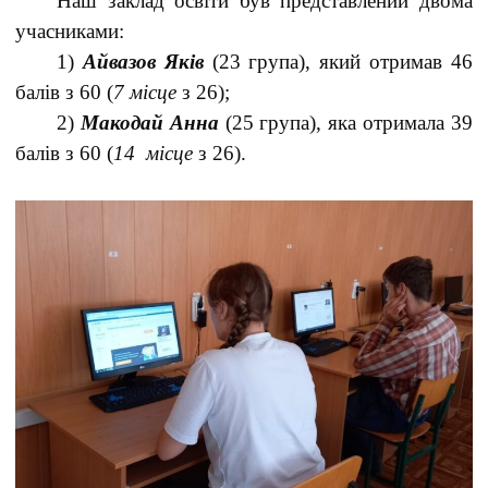
Наш заклад освіти був представлений двома
учасниками:
1)
Айвазов Яків
(23 група), який отримав 46
балів з 60 (
7 місце
з 26);
2)
Макодай Анна
(25 група), яка отримала 39
балів з 60 (
14 місце
з 26).