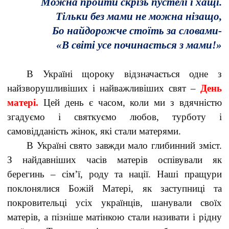
Можна пройти скрізь пустелі і хащі.
Тільки без мами не можна нізащо,
Бо найдорожче стоїть за словами-
«В світі усе починається з мами!»
В Україні щороку відзначається одне з
найзворушливіших і найважливіших свят –
День
матері.
Цей день є часом, коли ми з вдячністю
згадуємо і святкуємо любов, турботу і
самовідданість жінок, які стали матерями.
В Україні свято завжди мало глибинний зміст.
З найдавніших часів матерів оспівували як
берегинь – сім’ї, роду та нації. Наші пращури
поклонялися Божій Матері, як заступниці та
покровительці усіх українців, шанували своїх
матерів, а пізніше матінкою стали називати і рідну