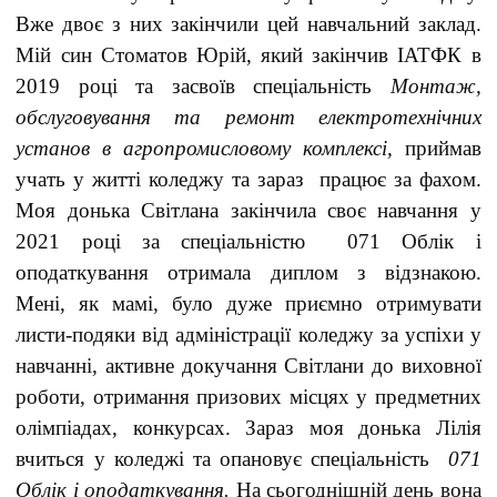
Вже двоє з них закінчили цей навчальний заклад.
Мій син Стоматов Юрій, який закінчив ІАТФК в
2019 році та засвоїв спеціальність
Монтаж,
обслуговування та ремонт електротехнічних
установ в агропромисловому комплексі,
приймав
учать у житті коледжу та зараз працює за фахом.
Моя донька Світлана закінчила своє навчання у
2021 році за спеціальністю 071 Облік і
оподаткування отримала диплом з відзнакою.
Мені, як мамі, було дуже приємно отримувати
листи-подяки від адміністрації коледжу за успіхи у
навчанні, активне докучання Світлани до виховної
роботи, отримання призових місцях у предметних
олімпіадах, конкурсах. Зараз моя донька Лілія
вчиться у коледжі та опановує спеціальність
071
Облік і оподаткування.
На сьогоднішній день вона