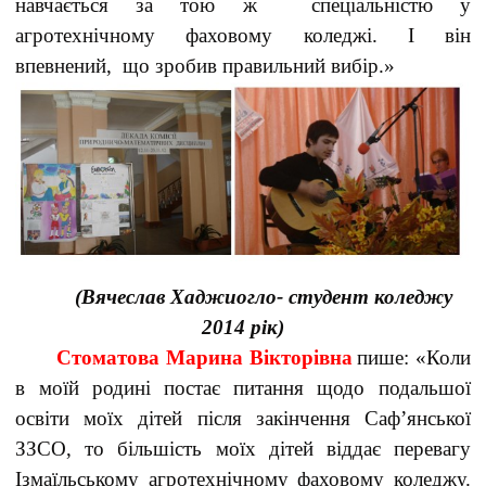
навчається за тою ж спеціальністю у
агротехнічному фаховому коледжі. І він
впевнений, що зробив правильний вибір.»
(Вячеслав Хаджиогло- студент коледжу
2014 рік)
Стоматова Марина Вікторівна
пише: «Коли
в моїй родині постає питання щодо подальшої
освіти моїх дітей після закінчення Саф’янської
ЗЗСО, то більшість моїх дітей віддає перевагу
Ізмаїльському агротехнічному фаховому коледжу.