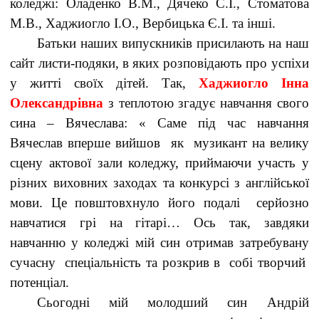
коледжі: Оладенко В.М., Дячеко С.І., Стоматова
М.В., Хаджиогло І.О., Вербицька Є.І. та інші.
Батьки наших випускників присилають на наш
сайт листи-подяки, в яких розповідають про успіхи
у житті своїх дітей. Так,
Хаджиогло Інна
Олександрівна
з теплотою згадує навчання свого
сина – Вячеслава: « Саме під час навчання
Вячеслав вперше вийшов як музикант на велику
сцену актової зали коледжу, приймаючи участь у
різних виховних заходах та конкурсі з англійської
мови. Це повштовхнуло його подалі серйозно
навчатися грі на гітарі… Ось так, завдяки
навчанню у коледжі мій син отримав затребувану
сучасну спеціальність та розкрив в собі творчий
потенціал.
Сьогодні мій молодший син Андрій