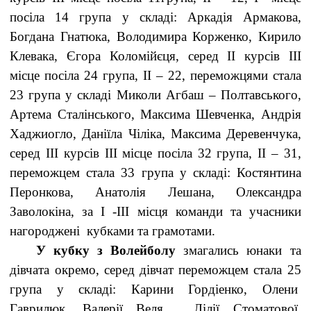
посіла 14 група у складі: Аркадія Армакова,
Богдана Гнатюка, Володимира Корженко, Кирило
Клевака, Єгора Коломійєця, серед ІІ курсів ІІІ
місце посіла 24 група, ІІ – 22, переможцями стала
23 група у складі Миколи Агбаш – Полтавського,
Артема Сталінського, Максима Шевченка, Андрія
Хаджиогло, Даніїла Чіліка, Максима Деревенчука,
серед ІІІ курсів ІІІ місце посіла 32 група, ІІ – 31,
переможцем стала 33 група у складі: Костянтина
Перонкова, Анатолія Лешана, Олександра
Заволокіна, за І -ІІІ місця команди та учасники
нагороджені кубками та грамотами.
У кубку з Волейболу
змагались юнаки та
дівчата окремо, серед дівчат переможцем стала 25
група у складі: Карини Гордіенко, Олени
Гаврилюк, Валерії Веля, Лілії Стоматової,