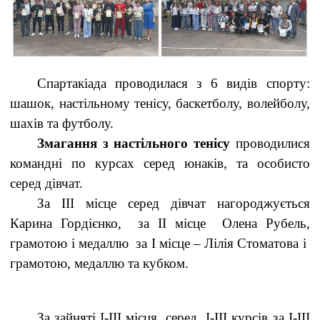
Спартакіада проводилася з 6 видів спорту:
шашок, настільному тенісу, баскетболу, волейболу,
шахів та футболу.
Змагання з настільного тенісу
проводилися
командні по курсах серед юнаків, та особисто
серед дівчат.
За ІІІ місце серед дівчат нагороджується
Карина Гордієнко, за ІІ місце Олена Рубель,
грамотою і медаллю за І місце – Лілія Стоматова і
грамотою, медаллю та кубком.
За зайняті І-ІІІ місця серед І-ІІІ курсів за І-ІІІ