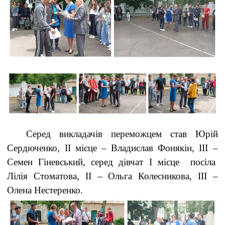
Серед викладачів переможцем став Юрій
Сердюченко, ІІ місце – Владислав Фонякін, ІІІ –
Семен Гіневський, серед дівчат І місце посіла
Лілія Стоматова, ІІ – Ольга Колесникова, ІІІ –
Олена Нестеренко.