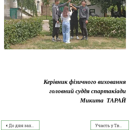
Керівник фізичного виховання
головний суддя спартакіади
Микита ТАРАЙ
До дня захисту дітей
Участь у Творчому конкурсі “Фізико-математичний портрет моєї майбутньої професії”