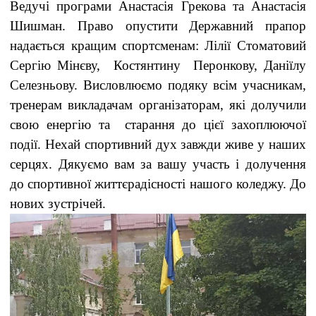
Ведучі програми Анастасія Грекова та Анастасія
Шишман. Право опустити Державний прапор
надається кращим спортсменам: Лілії Стоматовий
Сергію Мінєву, Костянтину Перонкову, Даніїлу
Селезньову. Висловлюємо подяку всім учасникам,
тренерам викладачам організаторам, які долучили
свою енергію та старання до цієї захоплюючої
події. Нехай спортивний дух завжди живе у наших
серцях. Дякуємо вам за вашу участь і долучення
до спортивної життєрадісності нашого коледжу. До
нових зустрічей.