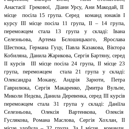
Анастасії Грекової, Діани Урсу, Ани Макодай, ІІ
місце посіла 15 група. Серед команд юнаків І
курсу ІІІ місце посіла 11 група, ІІ – 14 група,
переможцем стала 13 група у складі: Івана
Селезньова, Артема Бєлошицького, Ярослава
Шестюка, Германа Гуцу, Павла Казакова, Віктора
Кобиляна, Данила Жарикова, Сергія Бартяну, серед
ІІ курсів ІІІ місце посіла 24 група, ІІ місце 23
група, переможцем стала 21 група у складі:
Олександра Мокану, Андрія Зарюти, Петра
Гаврилюка, Сергія Макаренко, Дмитра Вульпе,
Миколи Недєва, Данила Деревенка, серед ІІІ курсів
переможцем стала 31 група у складі: Даніїла
Селезньова, Олексія Вартенкова, Олексія
Гуслякова, Романа Маслова, Сергія Хохлан, ІІ
місце здобула – 32 група. За І місце команди