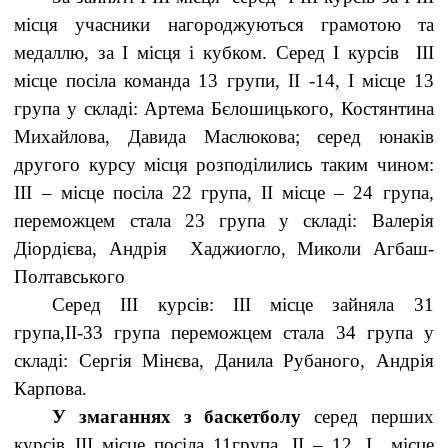
місця учасники нагороджуються грамотою та
медаллю, за І місця і кубком. Серед І курсів ІІІ
місце посіла команда 13 групи, ІІ -14, І місце 13
група у складі: Артема Бєлошицького, Костянтина
Михайлова, Давида Маслюкова; серед юнаків
другого курсу місця розподілились таким чином:
ІІІ – місце посіла 22 група, ІІ місце – 24 група,
переможцем стала 23 група у складі: Валерія
Діордієва, Андрія Хаджиогло, Миколи Агбаш-
Полтавського
Серед ІІІ курсів: ІІІ місце зайняла 31
група,ІІ-33 група переможцем стала 34 група у
складі: Сергія Мінєва, Данила Рубаного, Андрія
Карпова.
У змаганнях з баскетболу
серед перших
курсів ІІІ місце посіла 11група, ІІ – 12, І місце