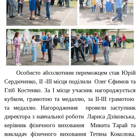
Особисто абсолютним переможцем став Юрій
Сердюченко, ІІ -ІІІ місця поділили Олег Єфимов та
Гліб Костенко. За І місце учасник нагороджується
кубком, грамотою та медаллю, за ІІ-ІІІ грамотою
та медаллю. Нагородження провели заступник
директора з навчальної роботи Лариса Дзіковська,
керівник фізичного виховання Микита Тарай та
викладач фізичного виховання Тетяна Коколова.