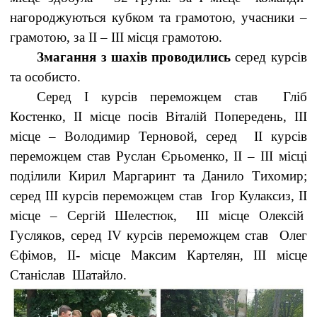
нагороджуються кубком та грамотою, учасники –
грамотою, за ІІ – ІІІ місця грамотою.
Змагання з шахів проводились
серед курсів
та особисто.
Серед І курсів переможцем став Гліб
Костенко, ІІ місце посів Віталій Попередень, ІІІ
місце – Володимир Терновой, серед ІІ курсів
переможцем став Руслан Єрьоменко, ІІ – ІІІ місці
поділили Кирил Маргаринт та Данило Тихомир;
серед ІІІ курсів переможцем став Ігор Кулаксиз, ІІ
місце – Сергій Шелестюк, ІІІ місце Олексій
Гусляков, серед ІV курсів переможцем став Олег
Єфімов, ІІ- місце Максим Картелян, ІІІ місце
Станіслав Шатайло.