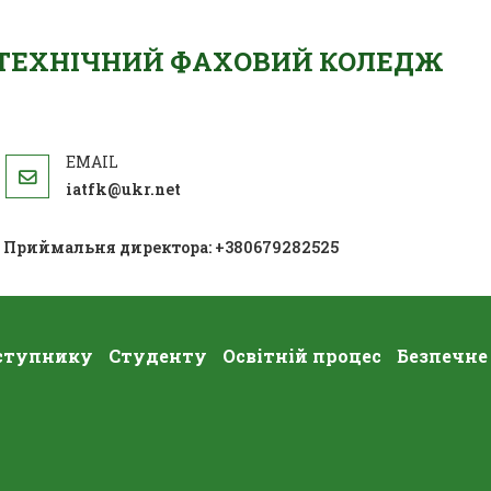
ОТЕХНІЧНИЙ ФАХОВИЙ КОЛЕДЖ
iatfk@ukr.net
; Приймальня директора: +380679282525
ступнику
Студенту
Освітній процес
Безпечне
сі “Фізико-Математичний Портрет 