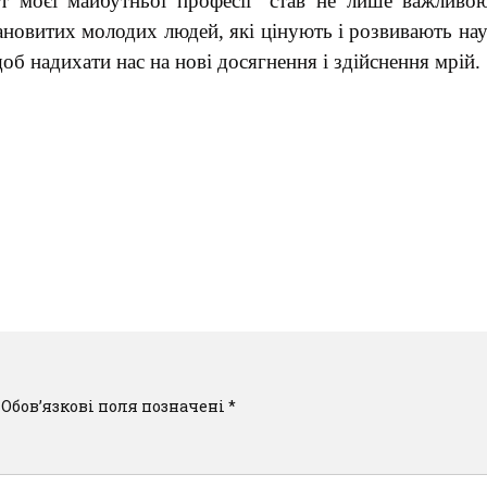
т моєї майбутньої професії” став не лише важливою
новитих молодих людей, які цінують і розвивають нау
об надихати нас на нові досягнення і здійснення мрій.
Обов’язкові поля позначені
*