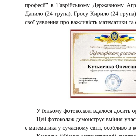
професії” в Таврійському Державному Агр
Данило (24 група), Гросу Кирило (24 група)
свої уявлення про важливість математики та ф
У їхньому фотоколажі вдалося досить 
Цей фотоколаж демонструє вміння учасн
є математика у сучасному світі, особливо в к