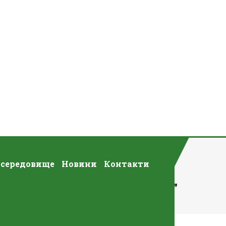
 середовище
Новини
Контакти
Моєї Майбутньої Професії”