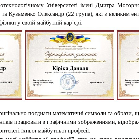
отехнологічному Університеті імені Дмитра Моторно
 та Кузьменко Олександр (22 група), які з великим е
ізики у своїй майбутній кар’єрі.
оригінально поєднати математичні символи та образи,
иків працювати з графічними зображеннями, відображ
онтексті їхньої майбутньої професії.