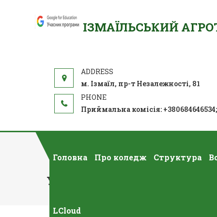
ІЗМАЇЛЬСЬКИЙ АГР
м. Ізмаїл, пр-т Незалежності, 81
Приймальна комісія: +380684646534
Головна
Про коледж
Структура
В
Участь У Творчому Конкур
LCloud