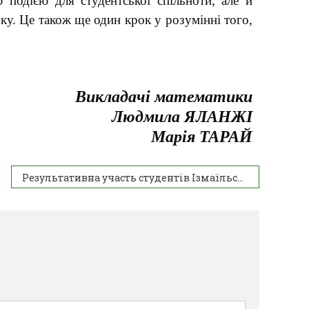
 подією для студентської спільноти, але й
ку. Це також ще один крок у розумінні того,
Викладачі математики
Людмила ЯЛАНЖІ
Марiя ТАРАЙ
Результативна участь студентів Ізмаїльського агротехнічного фахового коледжу у інтерактивній грі “Фінансовий конструктор”.