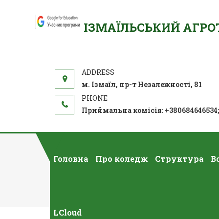
ІЗМАЇЛЬСЬКИЙ АГР
м. Ізмаїл, пр-т Незалежності, 81
Приймальна комісія: +380684646534
Головна
Про коледж
Структура
В
ЄДИНИЙ НАЦ
LCloud