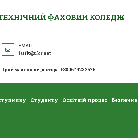
ОТЕХНІЧНИЙ ФАХОВИЙ КОЛЕДЖ
iatfk@ukr.net
; Приймальня директора: +380679282525
ступнику
Студенту
Освітній процес
Безпечне
ІОНАЛЬНИЙ УРОК «БЕЗПЕЧНА ДОР