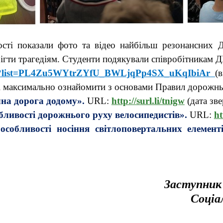
ості показали фото та відео найбільш резонансних Д
ігти трагедіям. Студенти подякували співробітникам Д
E?list=PL4Zu5WYtrZYfU_BWLjqPp4SX_uKqIbiAr
(в
і максимально ознайомити з основами Правил дорожньо
на дорога додому».
URL:
http://surl.li/tnigw
(дата зве
бливості дорожнього руху велосипедистів».
URL:
ht
собливості носіння світлоповертальних елементі
Заступник
Соціа