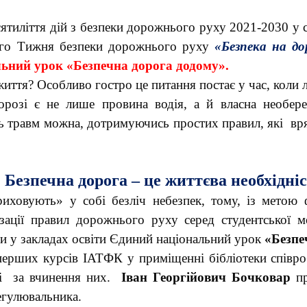
ятиліття дій з безпеки дорожнього руху 2021-2030 у св
ного Тижня безпеки дорожнього руху
«Безпека на до
льний урок
«Безпечна дорога додому».
ття? Особливо гостро це питання постає у час, коли л
розі є не лише провина водія, а й власна необереж
сть травм можна, дотримуючись простих правил, які в
Безпечна дорога – це життєва необхідніс
риховують» у собі безліч небезпек, тому, із метою 
зації правил дорожнього руху серед студентської мо
ти у закладах освіти Єдиний національний урок
«Безпе
 перших курсів ІАТФК у приміщенні бібліотеки співр
ті за вчинення них.
Іван Георгійович Бочковар
пр
регулювальника.