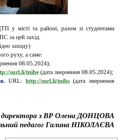
ТП у місті та районі, разом зі студентами
ПС за цей захід.
ідео заходу)
го руху, а саме:
рнення 08.05.2024);
tp://surl.li/tnihe
(дата звернення 08.05.2024);
в.
URL:
http://surl.li/tnihs
(дата звернення
 директора з ВР Олена ДОНЦОВА
льний педагог Галина НІКОЛАЄВА