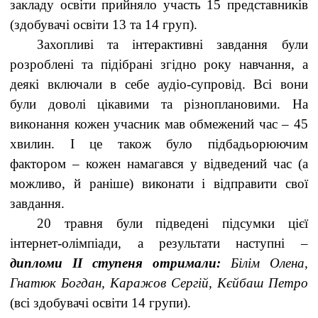
закладу освіти прийняло участь 15 представників
(здобувачі освіти 13 та 14 груп).
Захопливі та інтерактивні завдання були
розроблені та підібрані згідно року навчання, а
деякі включали в себе аудіо-супровід. Всі вони
були доволі цікавими та різноплановими. На
виконання кожен учасник мав обмежений час – 45
хвилин. І це також було підбадьорюючим
фактором – кожен намагався у відведений час (а
можливо, й раніше) виконати і відправити свої
завдання.
20 травня були підведені підсумки цієї
інтернет-олімпіади, а результати наступні –
дипломи ІІ ступеня отримали:
Білім Олена,
Гнатюк Богдан, Каражов Сергій, Кєйбаш Петро
(всі здобувачі освіти 14 групи).