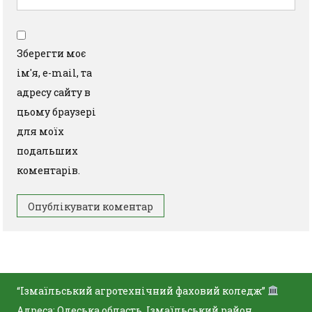
Зберегти моє
ім'я, e-mail, та
адресу сайту в
цьому браузері
для моїх
подальших
коментарів.
“Ізмаїльський агротехнічний фаховий коледж”
Адреса: Одеська область, Ізмаїльський район,