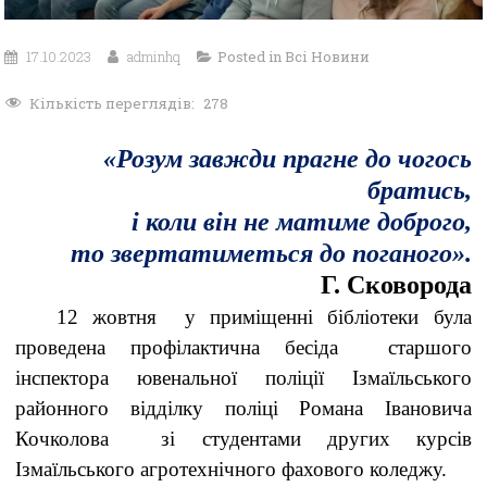
17.10.2023
adminhq
Posted in
Всі Новини
Кількість переглядів:
278
«Розум завжди прагне до чогось
братись,
і коли він не матиме доброго,
то звертатиметься до поганого».
Г. Сковорода
12 жовтня у приміщенні бібліотеки була
проведена профілактична бесіда старшого
інспектора ювенальної поліції Ізмаїльського
районного відділку поліці Романа Івановича
Кочколова зі студентами других курсів
Ізмаїльського агротехнічного фахового коледжу.