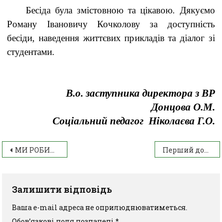
Бесіда була змістовною та цікавою. Дякуємо
Роману Івановичу Кочколову за доступність
бесіди, наведення життєвих прикладів та діалог зі
студентами.
В.о. заступника директора з ВР
Донцова О.М.
Соціальний педагог Ніколаєва Г.О.
МИ РОБИМО СПІЛЬНУ СПРАВУ
Перший досвід у шашках
Залишити відповідь
Ваша e-mail адреса не оприлюднюватиметься.
Обов’язкові поля позначені
*