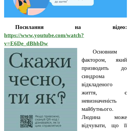
Посилання на відео
:
https://www.youtube.com/watch?
v=E6De_dBhbDw
Основним
фактором, який
призводить до
синдрома
відкладеного
життя, є
невизначеність
майбутнього.
Людина може
відчувати, що її