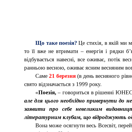
Що таке поезія?
Це стихія, в якій ми
то її вже не втримати – енергія і рядки б
відбувається навесні, все оживає, потік ве
ранньою весною, оживає ясним весняним вог
Саме
21 березня
(в день весняного рів
свято відзначається з 1999 року.
«
Поезія,
– говориться в рішенні ЮНЕ
але для цього необхідно привернути до не
заявити про себе невеликим видавницт
літературним клубам, що відроджують од
Вона може осягнути весь Всесвіт, пере