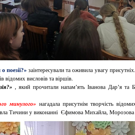
о поезії?»
заінтересували та оживила увагу присутніх.
в відомих висловів та віршів.
зія?»
, який прочитали напам’ять Іванова Дар’я та 
ого минулого»
нагадала присутнім творчість відомих
Павла Тичини у виконанні Єфимова Михайла, Морозова