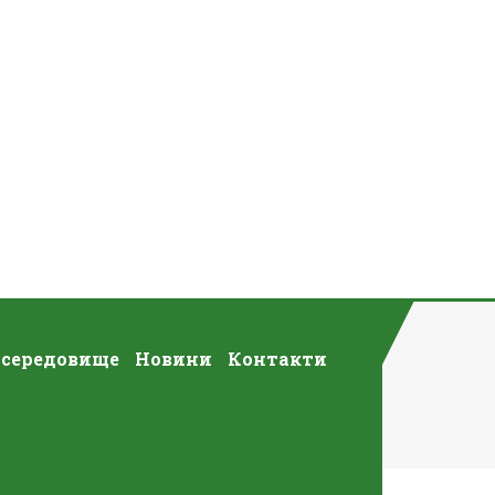
 середовище
Новини
Контакти
 День Поезії