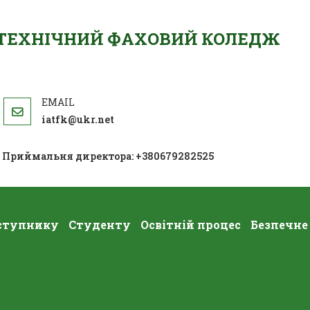
ОТЕХНІЧНИЙ ФАХОВИЙ КОЛЕДЖ
iatfk@ukr.net
; Приймальня директора: +380679282525
ступнику
Студенту
Освітній процес
Безпечне
Інформує: 21 Березня – Міжнародний