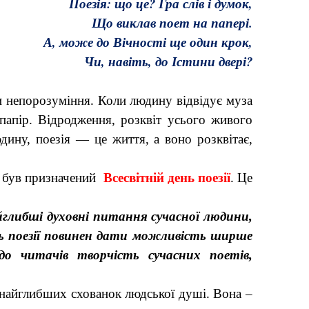
Поезія: що це? Гра слів і думок,
Що виклав поет на папері.
А, може до Вічності ще один крок,
Чи, навіть, до Істини двері?
и непорозуміння. Коли людину відвідує муза
 папір. Відродження, розквіт усього живого
юдину, поезія — це життя, а воно розквітає,
, був призначений
Всесвітній день поезії
. Це
йглибші духовні питання сучасної людини,
день поезії повинен дати можливість ширше
до читачів творчість сучасних поетів,
о найглибших схованок людської душі. Вона –