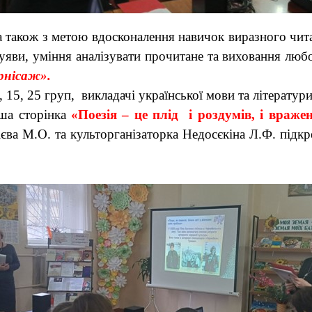
 а також з метою вдосконалення навичок виразного чит
уяви, уміння аналізувати прочитане та виховання любо
рнісаж».
, 15, 25 груп, викладачі української мови та літерату
ша сторінка
«Поезія – це плід і роздумів, і враже
рієва М.О. та культорганізаторка Недосєкіна Л.Ф. підк