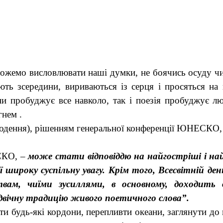
 можемо висловлювати наші думки, не боячись осуду ч
’ють зсередини, вириваються із серця і просяться на
сни пробуджує все навколо, так і поезія пробуджує л
нем .
нодення), рішенням генеральної конференції ЮНЕСКО
СКО, –
може стати відповіддю на найгостріші і на
ї широку суспільну увагу. Крім того, Всесвітній 
вам, чиїми зусиллями, в основному, доходить 
вічну традицію живого поетичного слова”.
йти будь-які кордони, перепливти океани, заглянути д