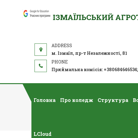
ІЗМАЇЛЬСЬКИЙ АГР
м. Ізмаїл, пр-т Незалежності, 81
Приймальна комісія: +380684646534
Головна
Про коледж
Структура
В
Бібліотека 
LCloud