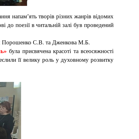
ання напам’ять творів різних жанрів відомих
ві до поезії в читальній залі був проведений
ри Порошенко С.В. та Дженкова М.Б.
нь»
була присвячена красоті та всеосяжності
реслили її велику роль у духовному розвитку