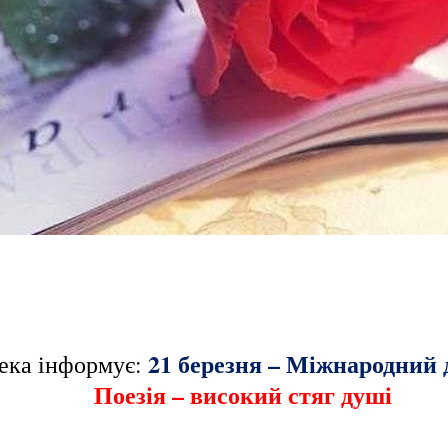
21 березня – Міжнародний д
тека інформує:
Поезія – високий стяг душі