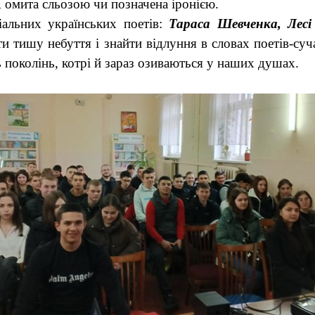
ю, омита сльозою чи позначена іронією.
іальних українських поетів:
Тараса Шевченка, Лесі
и тишу небуття і знайти відлуння в словах поетів-суч
 поколінь, котрі й зараз озиваються у наших душах.