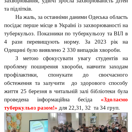
захворювання, удвічі зросла захворюваність дітей
та підлітків.
На жаль, за останніми даними Одеська область
посідає перше місце в Україні із захворюваності на
туберкульоз. Показники по туберкульозу та ВІЛ в
4 рази перевищують норму. За 2023 рік на
Одещині було виявлено 2 330 випадків хвороби.
З метою сфокусувати увагу студентів на
проблему поширення хвороби, навчити заходам
профілактики, спонукати до своєчасного
обстеження та залучити до здорового способу
життя 25 березня в читальній залі бібліотеки була
проведена інформаційна бесіда
«Здолаємо
туберкульоз разом!»
для 22,31, 32 та 34 груп.