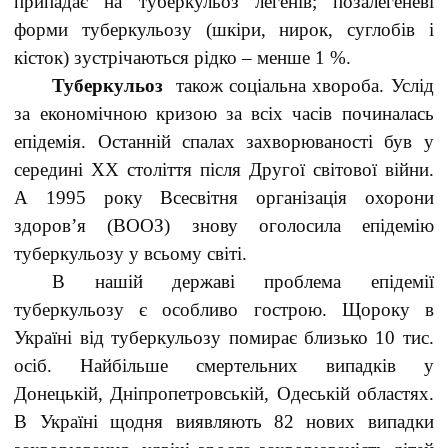
припадає на туберкульоз легенів; позалегеневі
форми туберкульозу (шкіри, нирок, суглобів і
кісток) зустрічаються рідко – менше 1 %.
Туберкульоз
також соціальна хвороба. Услід
за економічною кризою за всіх часів починалась
епідемія. Останній спалах захворюваності був у
середині XX століття після Другої світової війни.
А 1995 року Всесвітня організація охорони
здоров’я (ВООЗ) знову оголосила епідемію
туберкульозу у всьому світі.
В нашій державі проблема епідемії
туберкульозу є особливо гострою. Щороку в
Україні від туберкульозу помирає близько 10 тис.
осіб. Найбільше смертельних випадків у
Донецькій, Дніпропетровській, Одеській областях.
В Україні щодня виявляють 82 нових випадки