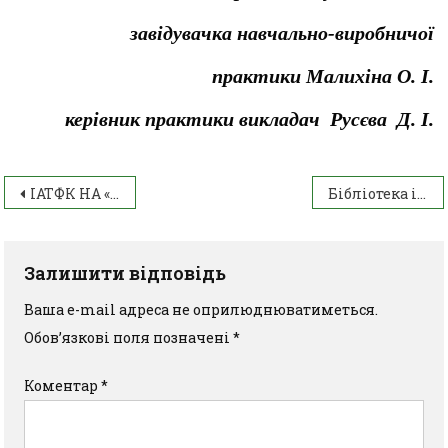
завідувачка навчально-виробничої
практики Малихіна О. І.
керівник практики викладач Русєва Д. І.
ІАТФК НА «ЯРМАРЦІ ПРОФЕСІЙ»
Бібліотека інформує: «Господарі української землі» – до Дня фермера
Залишити відповідь
Ваша e-mail адреса не оприлюднюватиметься.
Обов’язкові поля позначені
*
Коментар
*