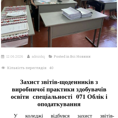
12.06.2026
adminhq
Posted in
Всі Новини
Кількість переглядів:
40
Захист звітів-щоденників з
виробничої практики здобувачів
освіти спеціальності 071 Облік і
оподаткування
У коледжі відбувся захист звітів-