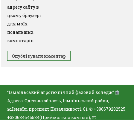
адресу сайту в
цьому браузері
для моїх
подальших
коментарів.
“Ізмаїльський агротехнічний фаховий коледж”
Адреса: Одеська область, Ізмаїльський район,
м.Ізмаїл, проспект Незалежності, 81. ✆ +380679282525
+380684646534(Приймальна комісія); 🖂
iatfk@ukr.net