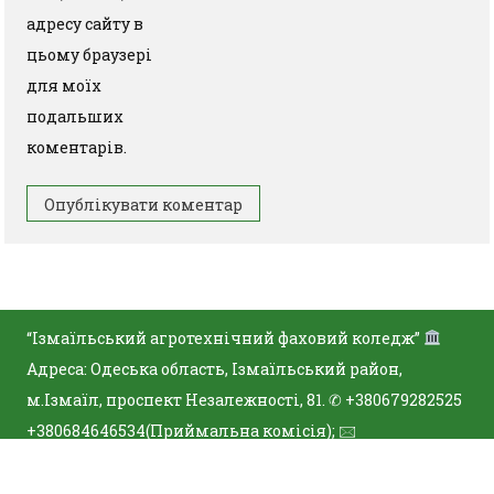
адресу сайту в
цьому браузері
для моїх
подальших
коментарів.
“Ізмаїльський агротехнічний фаховий коледж”
Адреса: Одеська область, Ізмаїльський район,
м.Ізмаїл, проспект Незалежності, 81. ✆ +380679282525
+380684646534(Приймальна комісія); 🖂
iatfk@ukr.net