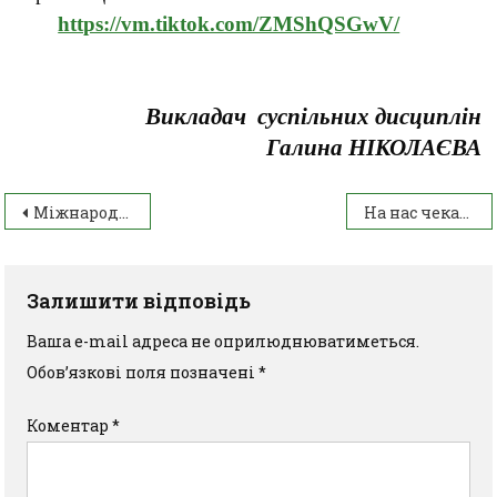
https://vm.tiktok.com/ZMShQSGwV/
Викладач суспільних дисциплін
Галина НІКОЛАЄВА
Міжнародна акція цифрового прибирання «Digital Cleanup»
На нас чекає шлях до … науки!
Залишити відповідь
Ваша e-mail адреса не оприлюднюватиметься.
Обов’язкові поля позначені
*
Коментар
*