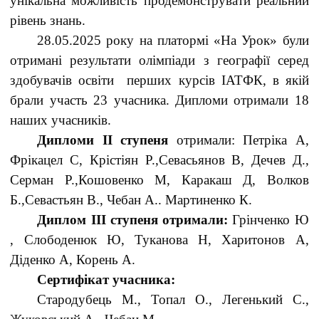
унікальна можливість продемонструвати реальний
рівень знань.
28.05.2025 року на платормі «На Урок» були
отримані результати олімпіади з географії серед
здобувачів освіти перших курсів ІАТФК, в якій
брали участь 23 учасника. Дипломи отримали 18
наших учасників.
Дипломи II ступеня
отримали: Петріка А,
Фрікацел С, Крістіян Р.,Севасьянов В, Дечев Д.,
Серман Р.,Кошовенко М, Каракаш Д, Волков
Б.,Севастьян В., Чебан А.. Мартиненко К.
Диплом III ступеня отримали:
Грінченко Ю
, Слободенюк Ю, Туканова Н, Харитонов А,
Діденко А, Корень А.
Сертифікат учасника:
Стародубець М., Топал О., Легенький С.,