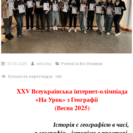
03.06.2025
adminhq
Posted in
Всі Новини
Кількість переглядів:
146
XXV Всеукраїнська інтернет-олімпіада
«На Урок» з Географії
(Весна 2025)
Історія є географією в часі,