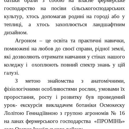
батьки брали з собою на власне фермерське
господарство на посіви сільськогосподарських
культур, хтось допомагав родині на городі або у
теплиці, а хтось захоплюється ландшафтним
дизайном.
Агроном – це освіта та практичні навички,
помножені на любов до своєї справи, рідної землі,
які дозволяють отримати навчання у стінах нашого
коледжу і охоплюють повний спектр знань у цій
галузі.
З метою знайомства з анатомічними,
фізіологічними особливостями рослин, умовами їх
проростання, росту і розвитку був проведений
урок- екскурсія викладачем ботаніки Осмокеску
Лолітою Геннадіївною з групою агрономів № 16
на ланах фермерського господарства «ПРОМІНЬ»