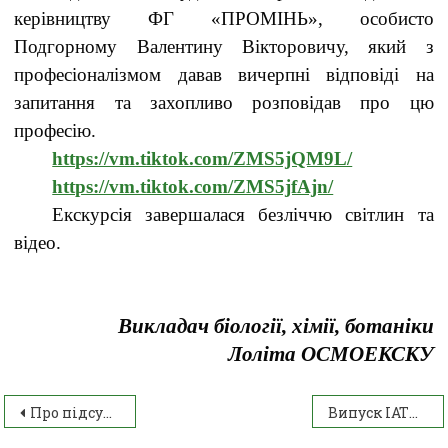
керівництву ФГ «ПРОМІНЬ», особисто
Подгорному Валентину Вікторовичу, який з
професіоналізмом давав вичерпні відповіді на
запитання та захопливо розповідав про цю
професію.
https://vm.tiktok.com/ZMS5jQM9L/
https://vm.tiktok.com/ZMS5jfAjn/
Екскурсія завершалася безліччю світлин та
відео.
Викладач біології, хімії, ботаніки
Лоліта ОСМОЕКСКУ
Про підсумки огляду-конкурсу кабінетів соціальних дисциплін
Випуск ІАТФК 2025