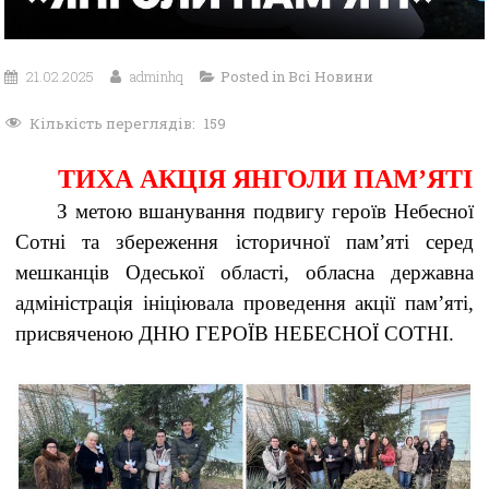
21.02.2025
adminhq
Posted in
Всі Новини
Кількість переглядів:
159
ТИХА АКЦІЯ ЯНГОЛИ ПАМ’ЯТІ
З метою вшанування подвигу героїв Небесної
Сотні та збереження історичної пам’яті серед
мешканців Одеської області, обласна державна
адміністрація ініціювала проведення акції пам’яті,
присвяченою ДНЮ ГЕРОЇВ НЕБЕСНОЇ СОТНІ.