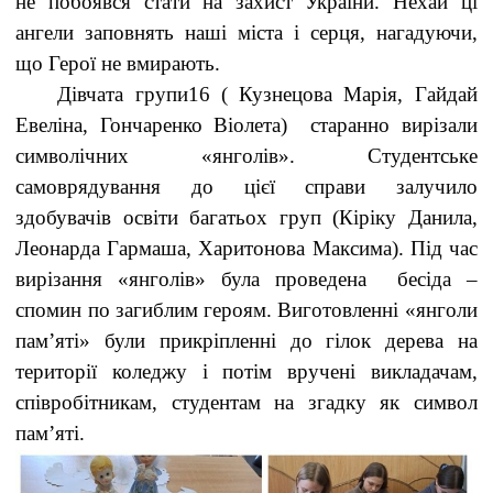
не побоявся стати на захист України. Нехай ці
ангели заповнять наші міста і серця, нагадуючи,
що Герої не вмирають.
Дівчата групи16 ( Кузнецова Марія, Гайдай
Евеліна, Гончаренко Віолета) старанно вирізали
символічних «янголів». Студентське
самоврядування до цієї справи залучило
здобувачів освіти багатьох груп (Кіріку Данила,
Леонарда Гармаша, Харитонова Максима). Під час
вирізання «янголів» була проведена бесіда –
спомин по загиблим героям. Виготовленні «янголи
пам’яті» були прикріпленні до гілок дерева на
території коледжу і потім вручені викладачам,
співробітникам, студентам на згадку як символ
пам’яті
.