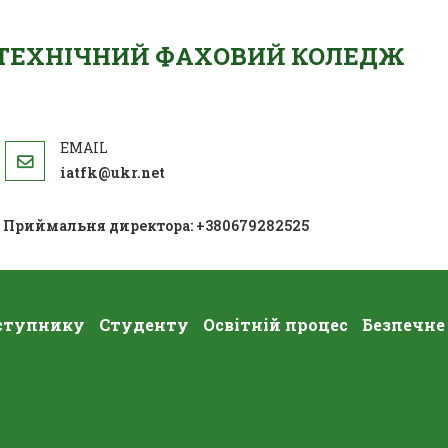
ОТЕХНІЧНИЙ ФАХОВИЙ КОЛЕДЖ
iatfk@ukr.net
; Приймальня директора: +380679282525
ступнику
Студенту
Освітній процес
Безпечне
СВЯТО ВЕСНИ, КРАСИ, ЖІНОЧНОСТ