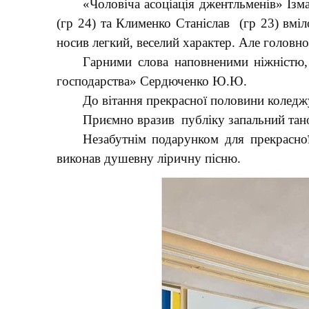
«Чоловіча асоціація джентльменів» Ізм
(гр 24) та Клименко Станіслав (гр 23) вмі
носив легкий, веселий характер. Але головно
Гарними слова наповненими ніжністю, 
господарства» Сердюченко Ю.Ю.
До вітання прекрасної половини коледж
Приємно вразив публіку запальний тано
Незабутнім подарунком для прекрасно
виконав душевну ліричну пісню.