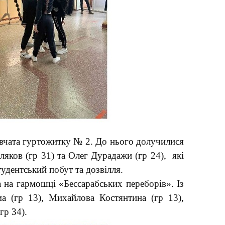
івчата гуртожитку № 2. До нього долучилися
ляков (гр 31) та Олег Дурадажи (гр 24), які
тудентський побут та дозвілля.
 на гармошці «Бессарабських переборів». Із
а (гр 13), Михайлова Костянтина (гр 13),
гр 34).