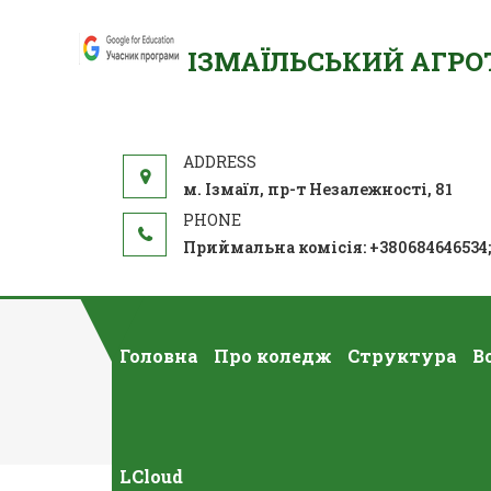
ІЗМАЇЛЬСЬКИЙ АГР
м. Ізмаїл, пр-т Незалежності, 81
Приймальна комісія: +380684646534
Головна
Про коледж
Структура
В
LCloud