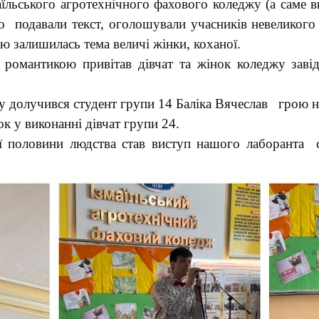
аїльського агротехнічного фахового коледжу (а саме 
ло подавали текст, оголошували учасників невеликог
ю залишилась тема величі жінки, коханої.
романтикою привітав дівчат та жінок коледжу завід
у долучився студент групи 14 Баліка Вячеслав грою н
к у виконанні дівчат групи 24.
ї половини людства став виступ нашого лаборанта с