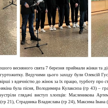
ршого весняного свята 7 березня приймали жінки та д
 гуртожитку. Ведучими цього заходу були Олексій Гус
вірші з вдячністю до жінок за їх працю, турботу про с
кіна була пісня, Володимира Кулаксиза (гр 43) – гра
тріли глядачі виступ хлопців: Масленикова Артем
гр 21), Страдника Владислава (гр 24), Максима Івана (