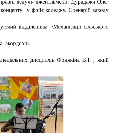
вправні ведучі- джентльмени: Дурадажи Олег
о концерту у фойє коледжу. Сценарій заходу
уючий відділенням «Механізації сільського
а акордеоні.
пеціальних дисциплін Фонякіна В.І. , який