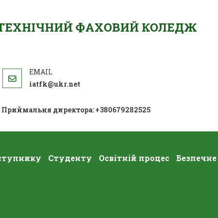
ОТЕХНІЧНИЙ ФАХОВИЙ КОЛЕДЖ
iatfk@ukr.net
; Приймальня директора: +380679282525
ступнику
Студенту
Освітній процес
Безпечне
Прощавай, Масляна!