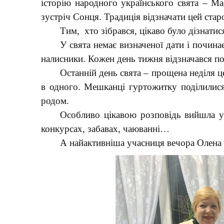
історію народного українського свята – Ма
зустріч
С
онця. Традиція відзначати цей старо
Тим, хто зібрався, цікаво було дізнат
У свята немає
визначено
ї дати і почин
налисники. Кожен день тижня відзначався по
Останній день свята – прощена неділя ц
в одного. Мешканці гуртожитку поділилися
родом.
Особливо цікавою розповідь вийшла у Я
конкурсах, забавах, чаюванні…
А найактивніша учасниця вечора Олена 