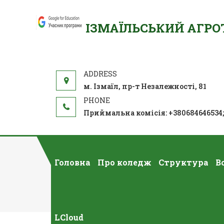
ІЗМАЇЛЬСЬКИЙ АГР
м. Ізмаїл, пр-т Незалежності, 81
Приймальна комісія: +380684646534
Головна
Про коледж
Структура
В
LCloud