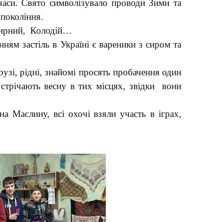
 часи. Свято символізувало проводи
З
ими та
 покоління.
 Сирний, Колодій…
нням застіль в Україні є вареники з сиром та
узі, рідні, знайомі просять пробачення один
стрічають весну в тих місцях, звідки вони
а Маслину, всі охочі взяли участь в іграх,