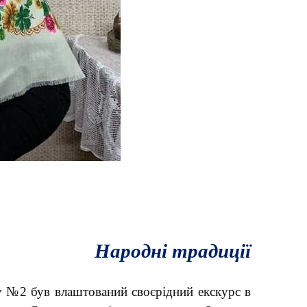
Народні традиції
у №2 був влаштований своєрідний екскурс в