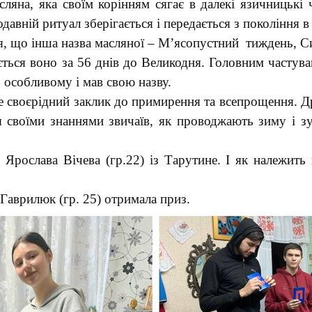
сляна, яка своїм корінням сягає в далекі язичницькі
давній ритуал зберігається і передається з покоління в
ися, що інша назва масляної – М’ясопустний тиждень,
ається воно за 56 днів до Великодня. Головним частува
 особливому і мав свою назву.
е своєрідний заклик до примирення та всепрощення. Др
 своїми знаннями звичаїв, як проводжають зиму і зу
рослава Вічева (гр.22) із Тарутине. І як належить н
Гаврилюк (гр. 25) отримала приз.