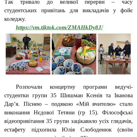
Так тривало до великої перерви – часу
студентських привітань для викладачів у фойє
коледжу.
https://vm.tiktok.com/ZMAHkDy8J/
Розпочали концертну програми ведучі-
студентки групи 35 Шишман Ксенія та Іванова
Дар’я. Піснею – подякою «Мій вчителю» стало
виконання Нєдової Тетяни (гр 15). Філософські
відеопривітання 35 групи зацікавило усіх глядачів,
естафету підхопила Юлія Слободенюк (своїм