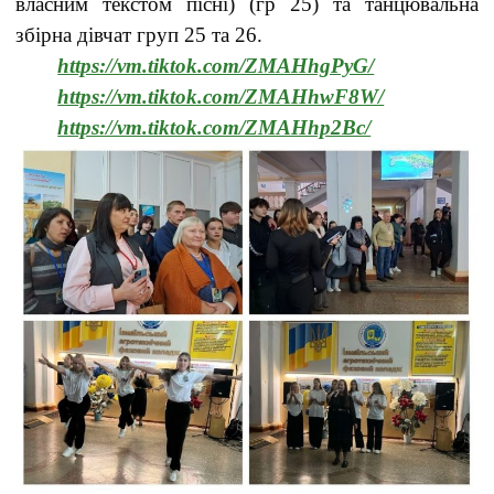
власним текстом пісні) (гр 25) та танцювальна
збірна дівчат груп 25 та 26.
https://vm.tiktok.com/ZMAHhgPyG/
https://vm.tiktok.com/ZMAHhwF8W/
https://vm.tiktok.com/ZMAHhp2Bc/