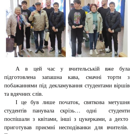
А в цей час у вчительській вже була
підготовлена запашна кава, смачні торти з
побажаннями під декламування студентами віршів
та вдячних слів.
І це був лише початок, святкова метушня
студентів панувала скрізь… одні студенти
поспішали з квітами, інші з цукерками, а дехто
приготував приємні несподіванки для вчителів.