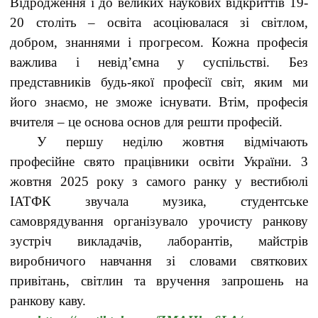
Відродження і до великих наукових відкриттів 19-
20 століть – освіта асоціювалася зі світлом,
добром, знаннями і прогресом. Кожна професія
важлива і невід’ємна у суспільстві. Без
представників будь-якої професії світ, яким ми
його знаємо, не зможе існувати. Втім, професія
вчителя – це основа основ для решти професій.
У першу неділю жовтня відмічають
професійне свято працівники освіти України. 3
жовтня 2025 року з самого ранку у вестибюлі
ІАТФК звучала музика, студентське
самоврядування організувало урочисту ранкову
зустріч викладачів, лаборантів, майстрів
виробничого навчання зі словами святкових
привітань, світлин та вручення запрошень на
ранкову каву.