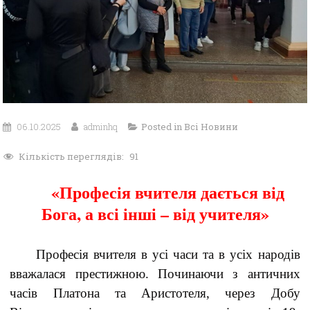
06.10.2025
adminhq
Posted in
Всі Новини
Кількість переглядів:
91
«Професія вчителя дається від
Бога, а всі інші – від учителя»
Професія вчителя в усі часи та в усіх народів
вважалася престижною. Починаючи з античних
часів Платона та Аристотеля, через Добу