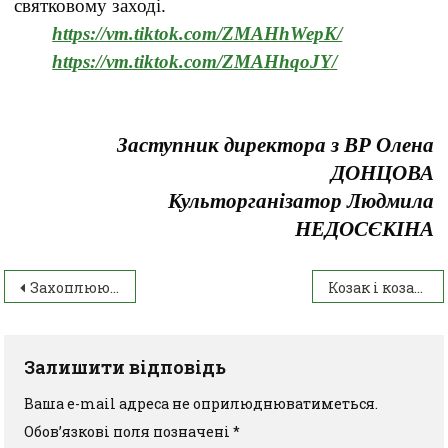
святковому заході.
https://vm.tiktok.com/ZMAHhWepK/
https://vm.tiktok.com/ZMAHhqoJY/
Заступник директора з ВР Олена
ДОНЦОВА
Культорганізатор Людмила
НЕДОСЄКІНА
Захоплююча подорож до парку «Софіївка»
Козак і козачка
Залишити відповідь
Ваша e-mail адреса не оприлюднюватиметься.
Обов’язкові поля позначені
*