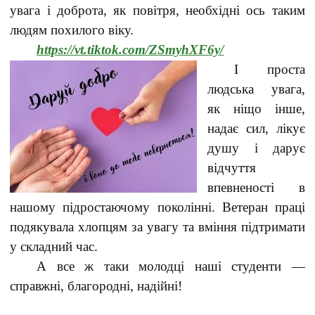
увага і доброта, як повітря, необхідні ось таким
людям похилого віку.
https://vt.tiktok.com/ZSmyhXF6y/
І проста
людська увага,
як ніщо інше,
надає сил, лікує
душу і дарує
відчуття
впевненості в
нашому підростаючому поколінні. Ветеран праці
подякувала хлопцям за увагу та вміння підтримати
у складний час.
А все ж таки молодці наші студенти —
справжні, благородні, надійні!