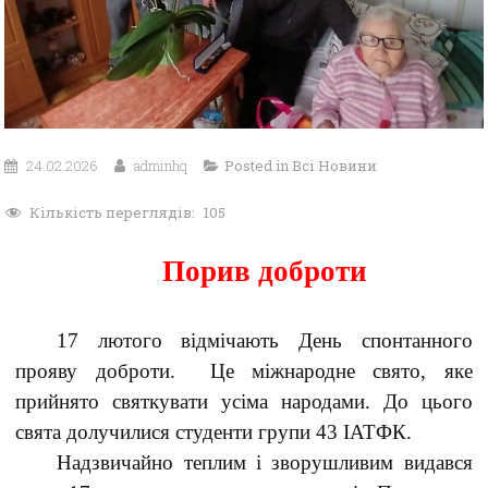
24.02.2026
adminhq
Posted in
Всі Новини
Кількість переглядів:
105
Порив доброти
17 лютого відмічають День спонтанного
прояву доброти. Це міжнародне свято, яке
прийнято святкувати усіма народами. До цього
свята долучилися студенти групи 43 ІАТФК.
Надзвичайно теплим і зворушливим видався