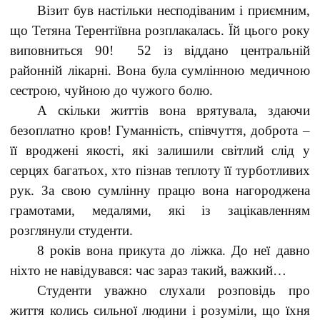
Візит був настільки несподіваним і приємним,
що Тетяна Терентіївна розплакалась. Їй цього року
виповниться 90! 52 із віддано центральній
районній лікарні. Вона була сумлінною медичною
сестрою, чуйною до чужого болю.
А скільки життів вона врятувала, здаючи
безоплатно кров! Гуманність, співчуття, доброта –
її вроджені якості, які залишили світлий слід у
серцях багатьох, хто пізнав теплоту її турботливих
рук. За свою сумлінну працю вона нагороджена
грамотами, медалями, які із зацікавленням
розглянули студенти.
8 років вона прикута до ліжка. До неї давно
ніхто не навідувався: час зараз такий, важкий…
Студенти уважно слухали розповідь про
життя колись сильної людини і розуміли, що їхня