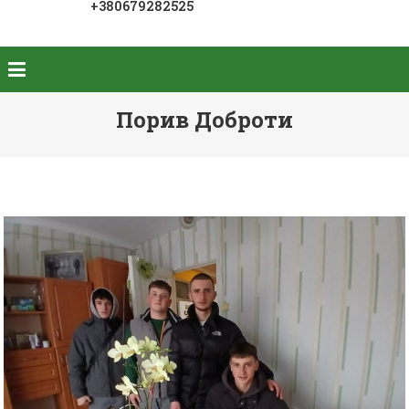
+380679282525
Порив Доброти