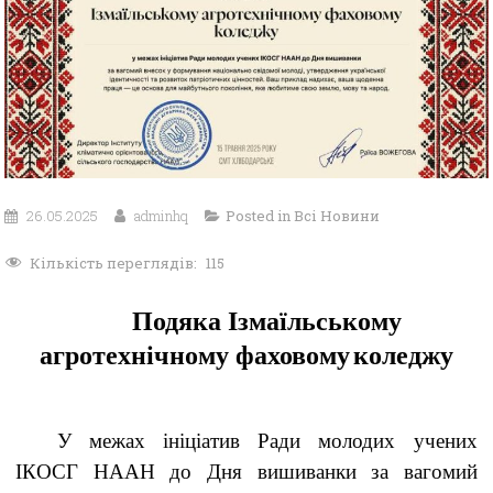
26.05.2025
adminhq
Posted in
Всі Новини
Кількість переглядів:
115
Подяка Ізмаїльському
агротехнічному
фаховому
коледжу
У межах ініціатив Ради молодих учених
ІКОСГ НААН до Дня вишиванки за вагомий