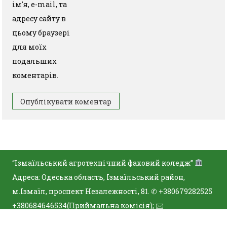
ім'я, e-mail, та
адресу сайту в
цьому браузері
для моїх
подальших
коментарів.
“Ізмаїльський агротехнічний фаховий коледж”
Адреса: Одеська область, Ізмаїльський район,
м.Ізмаїл, проспект Незалежності, 81. ✆ +380679282525
+380684646534(Приймальна комісія); 🖂
iatfk@ukr.net