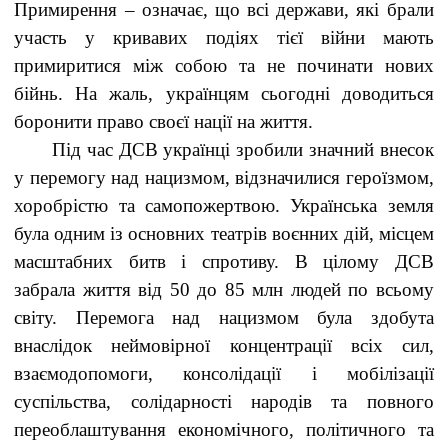
Примирення – означає, що всі держави, які брали
участь у кривавих подіях тієї війни мають
примиритися між собою та не починати нових
бійнь. На жаль, українцям сьогодні доводиться
боронити право своєї нації на життя.
Під час ДСВ українці зробили значний внесок
у перемогу над нацизмом, відзначилися героїзмом,
хоробрістю та самопожертвою. Українська земля
була одним із основних театрів воєнних дій, місцем
масштабних битв і спротиву. В цілому ДСВ
забрала життя від 50 до 85 млн людей по всьому
світу. Перемога над нацизмом була здобута
внаслідок неймовірної концентрації всіх сил,
взаємодопомоги, консолідації і мобілізації
суспільства, солідарності народів та повного
переоблаштування економічного, політичного та