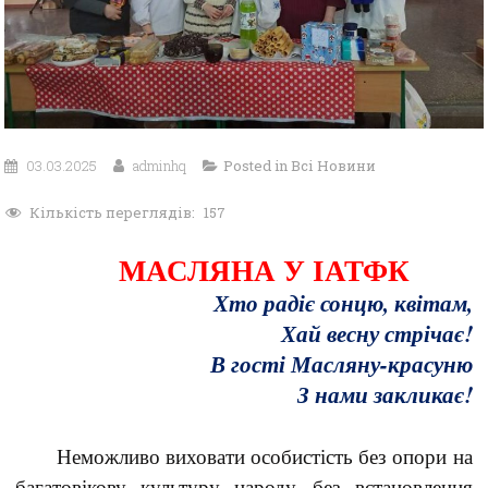
03.03.2025
adminhq
Posted in
Всі Новини
Кількість переглядів:
157
МАСЛЯНА У ІАТФК
Хто радіє сонцю, квітам,
Хай весну стрічає!
В гості Масляну-красуню
З нами закликає!
Неможливо виховати особистість без опори на
багатовікову культуру народу, без встановлення