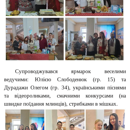
Супроводжувався ярмарок веселими
ведучими: Юлією Слободенюк (гр. 15) та
Дурадажи Олегом (гр. 34), українськими піснями
та відеороликами, смачними конкурсами (на
швидке поїдання млинців), стрибками в мішках.