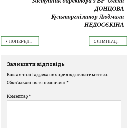
Заступник директора з ВР Олена
ДОНЦОВА
Культоргнізатор Людмила
НЕДОСЄКІНА
ПОПЕРЕДЖЕННЯ ТА УСУНЕННЯ ПРИЧИН ТА УМОВ, ЩО СПРИЯЮТЬ БЕЗВІСНОМУ ЗНИКНЕННЮ ЗДОБУВАЧІВ ОСВІТИ
ОЛІМПІАДА З МАТЕМАТИКИ СЕРЕД ПЕРШОКУРСНИКІВ ПІДСУМКИ ТА ПЕРЕМОЖЦІ
Залишити відповідь
Ваша e-mail адреса не оприлюднюватиметься.
Обов’язкові поля позначені
*
Коментар
*