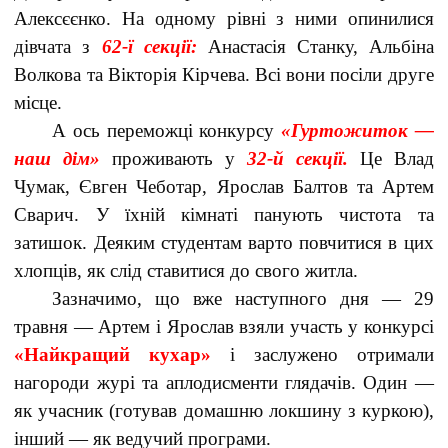
Алексєєнко. На одному рівні з ними опинилися
дівчата з
62-ї секції:
Анастасія Станку, Альбіна
Волкова та Вікторія Кірчева. Всі вони посіли друге
місце.
А ось переможці конкурсу
«Гуртожиток —
наш дім»
проживають у
32-й секції.
Це Влад
Чумак, Євген Чеботар, Ярослав Балтов та Артем
Сварич. У їхній кімнаті панують чистота та
затишок. Деяким студентам варто повчитися в цих
хлопців, як слід ставитися до свого житла.
Зазначимо, що вже наступного дня — 29
травня — Артем і Ярослав взяли участь у конкурсі
«Найкращий кухар»
і заслужено отримали
нагороди журі та аплодисменти глядачів. Один —
як учасник (готував домашню локшину з куркою),
інший — як ведучий програми.