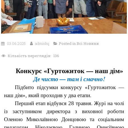
03.06.2025
adminhq
Posted in
Всі Новини
Кількість переглядів:
136
Конкурс «Гуртожиток — наш дім»
Де чисто — там і смачно!
Підбито підсумки конкурсу «Гуртожиток —
наш дім», який проходив у два етапи.
Перший етап відбувся 28 травня. Журі на чолі
із заступником директора з виховної роботи
Оленою Миколаївною Донцовою та соціальним
педагогом Ніколаєвою Галиною Онисіївною