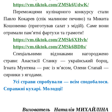
https://vm.tiktok.com/ZMSk6UdwK/
Переможцями кулінарного конкурсу стали
Павло Кокарев (спік малинове печиво) та Микита
Кошовенко (приготував салат з мідій). Саме вони
отримали пам’ятні фартухи та грамоти!
https://vm.tiktok.com/ZMSk6XHvh/
https://vm.tiktok.com/ZMSk6BD8s/
Спеціальними відзнаками нагороджено
страви: Анастасії Станку — український борщ,
Ігната Мунтяна — рис із м’ясом, Олени Стапай —
сирники з ягодами.
Усі страви спробували — всім сподобалося.
Справжні кухарі. Молодці!
Вихователь Наталія МИХАЙЛІНА