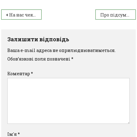
На нас чекає шлях до … науки!
Про підсумки огляду-конкурсу кабінетів соціальних дисциплін
Залишити відповідь
Ваша e-mail адреса не оприлюднюватиметься.
Обов’язкові поля позначені
*
Коментар
*
Ім'я
*