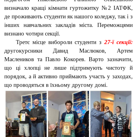
визначало кращі кімнати гуртожитку №2 ІАТФК,
де проживають студенти як нашого коледжу, так і з
інших навчальних закладів міста. Переможцями
визнано чотири секції.
Третє місце вибороли студенти з
27-ї секції:
другокурсники Давид Маслюков, Артем
Маслеников та Павло Кокорев. Варто зазначити,
що ці хлопці не лише підтримують чистоту й
порядок, а й активно приймають участь у заходах,
що проводяться в їхньому другому домі.