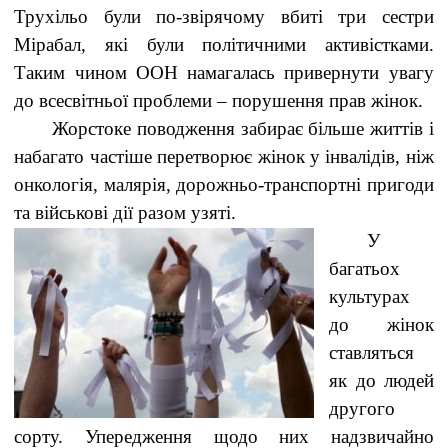
Трухільо були по-звірячому вбиті три сестри
Мірабал, які були політичними активістками.
Таким чином ООН намагалась привернути увагу
до всесвітньої проблеми – порушення прав жінок.
Жорстоке поводження забирає більше життів і
набагато частіше перетворює жінок у інвалідів, ніж
онкологія, малярія, дорожньо-транспортні пригоди
та військові дії разом узяті.
У
багатьох
культурах
до жінок
ставляться
як до людей
другого
сорту. Упередження щодо них надзвичайно