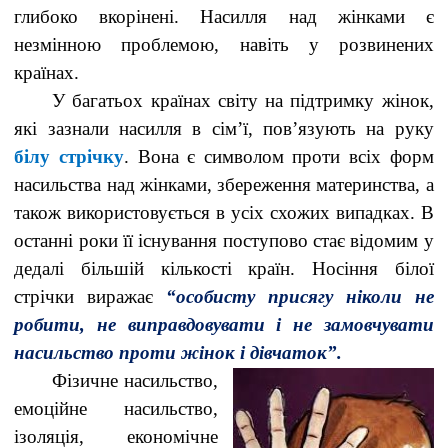
глибоко вкорінені. Насилля над жінками є
незмінною проблемою, навіть у розвинених
країнах.
У багатьох країнах світу на підтримку жінок,
які зазнали насилля в сім’ї, пов’язують на руку
білу стрічку
. Вона є символом проти всіх форм
насильства над жінками, збереження материнства, а
також використовується в усіх схожих випадках. В
останні роки її існування поступово стає відомим у
дедалі більшій кількості країн. Носіння білої
стрічки виражає
“особисту присягу ніколи не
робити, не виправдовувати і не замовчувати
насильство проти жінок і дівчаток”.
Фізичне насильство,
емоційне насильство,
ізоляція, економічне