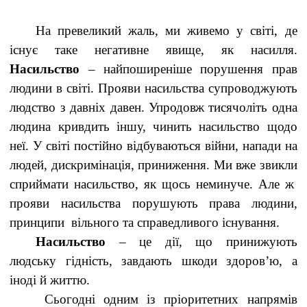
На превеликий жаль, ми живемо у світі, де
існує таке негативне явище, як насилля.
Насильство
– найпоширеніше порушення прав
людини в світі. Прояви насильства супроводжують
людство з давніх давен. Упродовж тисячоліть одна
людина кривдить іншу, чинить насильство щодо
неї. У світі постійно відбуваються війни, напади на
людей, дискримінація, приниження. Ми вже звикли
сприймати насильство, як щось неминуче. Але ж
прояви насильства порушують права людини,
принципи вільного та справедливого існування.
Насильство
– це дії, що принижують
людську гідність, завдають шкоди здоров’ю, а
іноді й життю.
Сьогодні одним із пріоритетних напрямів