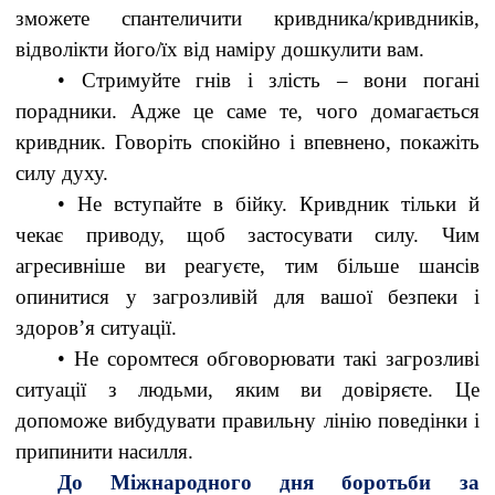
зможете спантеличити кривдника/кривдників,
відволікти його/їх від наміру дошкулити вам.
• Стримуйте гнів і злість – вони погані
порадники. Адже це саме те, чого домагається
кривдник. Говоріть спокійно і впевнено, покажіть
силу духу.
• Не вступайте в бійку. Кривдник тільки й
чекає приводу, щоб застосувати силу. Чим
агресивніше ви реагуєте, тим більше шансів
опинитися у загрозливій для вашої безпеки і
здоров’я ситуації.
• Не соромтеся обговорювати такі загрозливі
ситуації з людьми, яким ви довіряєте. Це
допоможе вибудувати правильну лінію поведінки і
припинити насилля.
До Міжнародного дня боротьби за