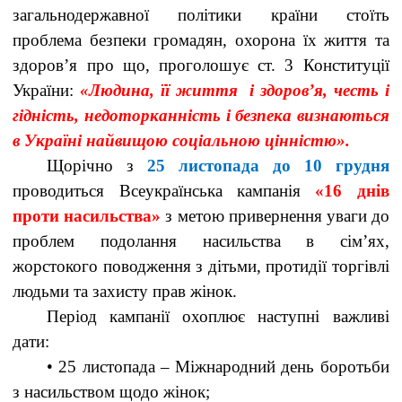
загальнодержавної політики країни стоїть
проблема безпеки громадян, охорона їх життя та
здоров’я про що, проголошує ст. 3 Конституції
України:
«Людина, її життя і здоров’я, честь і
гідність, недоторканність і безпека визнаються
в Україні найвищою соціальною цінністю».
Щорічно з
25 листопада до 10 грудня
проводиться Всеукраїнська кампанія
«16 днів
проти насильства»
з метою привернення уваги до
проблем подолання насильства в сім’ях,
жорстокого поводження з дітьми, протидії торгівлі
людьми та захисту прав жінок.
Період кампанії охоплює наступні важливі
дати:
• 25 листопада – Міжнародний день боротьби
з насильством щодо жінок;