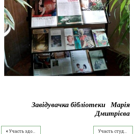
Завідувачка бібліотеки Марія
Дмитрієва
Участь здобувачів освіти ІАТФК у ІІІ Обласній науково-практичній студентській конференції “УКРАЇНА НА ШЛЯХУ ДО ПЕРЕМОГИ”
Участь студентів у Всеукраїнських конкурсах та олімпіадах з англійської мови