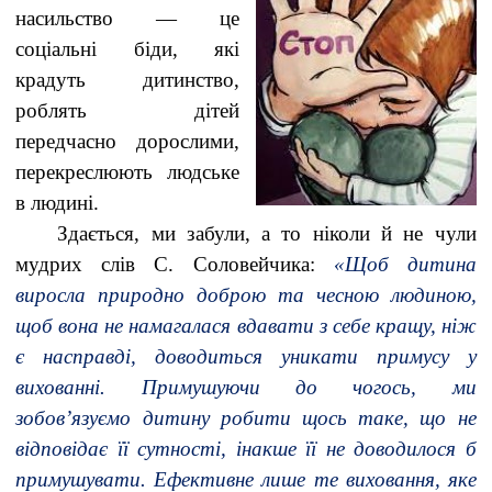
насильство — це
соціальні біди, які
крадуть дитинство,
роблять дітей
передчасно дорослими,
перекреслюють людське
в людині.
Здається, ми забули, а то ніколи й не чули
мудрих слів С. Соловейчика:
«Щоб дитина
виросла природно доброю та чесною людиною,
щоб вона не намагалася вдавати з себе кращу, ніж
є насправді, доводиться уникати примусу у
вихованні. Примушуючи до чогось, ми
зобов’язуємо дитину робити щось таке, що не
відповідає її сутності, інакше її не доводилося б
примушувати. Ефективне лише те виховання, яке