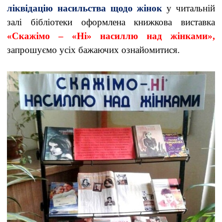
ліквідацію насильства щодо жінок
у читальній
залі бібліотеки оформлена книжкова виставка
«Скажімо – «Ні» насиллю над жінками»,
запрошуємо усіх бажаючих ознайомитися.