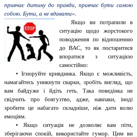
привчає дитину до правди, привчає бути самою
собою. Бути, а не вдавати».
Якщо ви потрапили в
ситуацію щодо жорстокого
поводження по відношенню
до ВАС, то як постаритися
впоратися з ситуацією
самостійно:
• Ігноруйте кривдника. Якщо є можливість,
намагайтесь уникнути сварки, зробіть вигляд, що
вам байдуже і йдіть геть. Така поведінка не
свідчить про боягузтво, адже, навпаки, іноді
зробити це набагато складніше, ніж дати волю
емоціям.
• Якщо ситуація не дозволяє вам піти,
зберігаючи спокій, використайте гумор. Цим ви