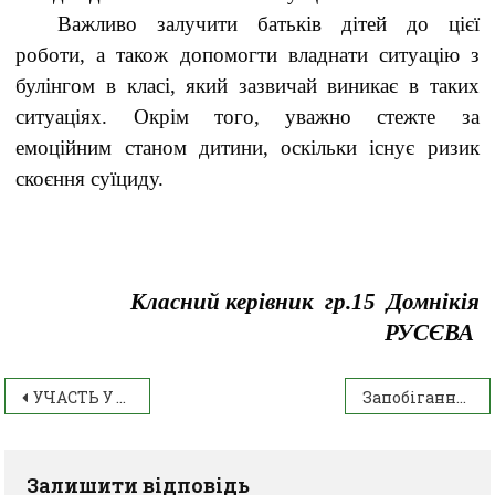
Важливо залучити батьків дітей до цієї
роботи, а також допомогти владнати ситуацію з
булінгом в класі, який зазвичай виникає в таких
ситуаціях. Окрім того, уважно стежте за
емоційним станом дитини, оскільки існує ризик
скоєння суїциду.
Класний керівник гр.15 Домнікія
РУСЄВА
УЧАСТЬ У ОБЛАСНОМУ КОНКУРСІ БУКТРЕЙЛЕРІВ “READ! CREATE! COMMUNICATE!”
Запобігання вживання психотропних речовин
Залишити відповідь