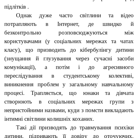
підлітків .
Однак дуже часто світлини та відео
потрапляють в Інтернет, де швидко й
безконтрольно розповсюджуються між
користувачами (у соціальних мережах та чатах
класу), що призводить до кібербулінгу дитини
(знущання й глузування через сучасні засоби
комунікації), а потім і до агресивного
переслідування в студентському колективі,
виникнення проблем у загальному навчальному
процесі. Трапляється, що юнаки та дівчата
створюють в соціальних мережах групи з
непристойними назвами, куди з помсти викладають
інтимні світлини колишніх коханих.
Такі дії призводять до травмування психіки
дитини, підривають її довіру до оточуючих,