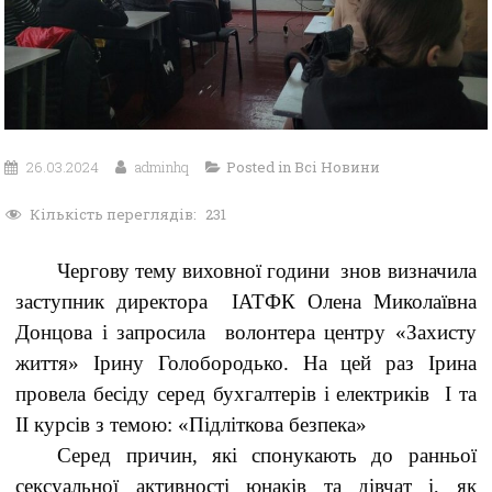
26.03.2024
adminhq
Posted in
Всі Новини
Кількість переглядів:
231
Чергову тему виховної години знов визначила
заступник директора ІАТФК Олена Миколаївна
Донцова і запросила волонтера центру «Захисту
життя» Ірину Голобородько. На цей раз Ірина
провела бесіду серед бухгалтерів і електриків І та
ІІ курсів з темою: «Підліткова безпека»
Серед причин, які спонукають до ранньої
сексуальної активності юнаків та дівчат і, як