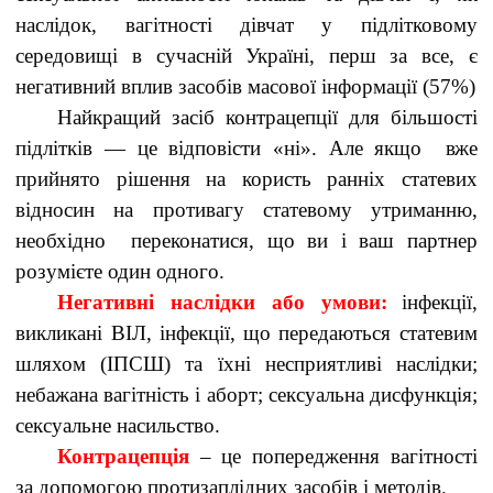
наслідок, вагітності дівчат у підлітковому
середовищі в сучасній Україні, перш за все, є
негативний вплив засобів масової інформації (57%)
Найкращий засіб контрацепції для більшості
підлітків — це відповісти «ні». Але якщо вже
прийнято рішення на користь ранніх статевих
відносин на противагу статевому утриманню,
необхідно переконатися, що ви і ваш партнер
розумієте один одного.
Негативні наслідки або умови:
інфекції,
викликані ВІЛ, інфекції, що передаються статевим
шляхом (ІПСШ) та їхні несприятливі наслідки;
небажана вагітність і аборт; сексуальна дисфункція;
сексуальне насильство.
Контрацепція
– це попередження вагітності
за допомогою протизаплідних засобів і методів.