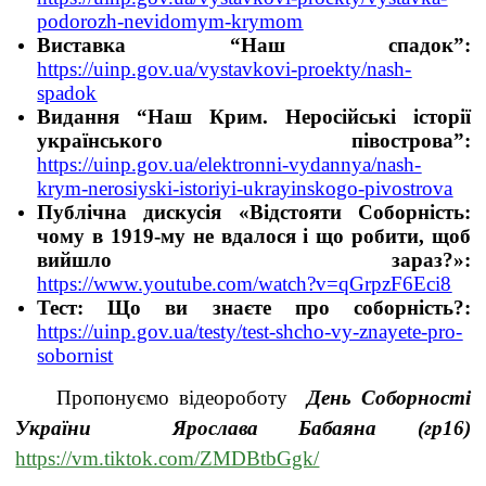
podorozh-nevidomym-krymom
Виставка “Наш спадок”:
https://uinp.gov.ua/vystavkovi-proekty/nash-
spadok
Видання “Наш Крим. Неросійські історії
українського півострова”:
https://uinp.gov.ua/elektronni-vydannya/nash-
krym-nerosiyski-istoriyi-ukrayinskogo-pivostrova
Публічна дискусія «Відстояти Соборність:
чому в 1919-му не вдалося і що робити, щоб
вийшло зараз?»:
https://www.youtube.com/watch?v=qGrpzF6Eci8
Тест: Що ви знаєте про соборність?:
https://uinp.gov.ua/testy/test-shcho-vy-znayete-pro-
sobornist
Пропонуємо відеороботу
День Соборності
України Ярослава Бабаяна (гр16)
https://vm.tiktok.com/ZMDBtbGgk/