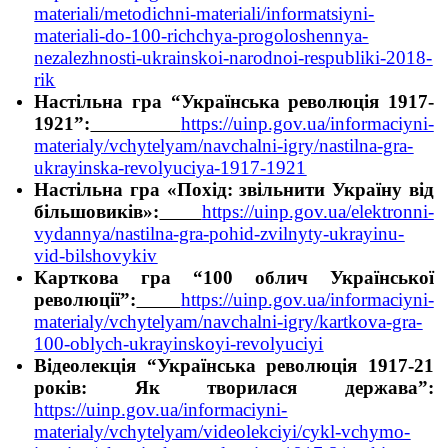
materiali/metodichni-materiali/informatsiyni-
materiali-do-100-richchya-progoloshennya-
nezalezhnosti-ukrainskoi-narodnoi-respubliki-2018-
rik
Настільна гра “Українська революція 1917-
1921”:
https://uinp.gov.ua/informaciyni-
materialy/vchytelyam/navchalni-igry/nastilna-gra-
ukrayinska-revolyuciya-1917-1921
Настільна гра «Похід: звільнити Україну від
більшовиків»:
https://uinp.gov.ua/elektronni-
vydannya/nastilna-gra-pohid-zvilnyty-ukrayinu-
vid-bilshovykiv
Карткова гра “100 облич Української
революції”:
https://uinp.gov.ua/informaciyni-
materialy/vchytelyam/navchalni-igry/kartkova-gra-
100-oblych-ukrayinskoyi-revolyuciyi
Відеолекція “Українська революція 1917-21
років: Як творилася держава”:
https://uinp.gov.ua/informaciyni-
materialy/vchytelyam/videolekciyi/cykl-vchymo-