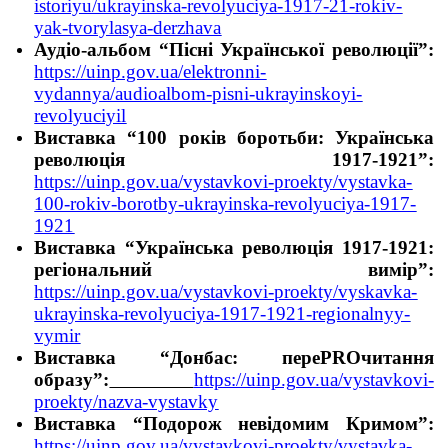
istoriyu/ukrayinska-revolyuciya-1917-21-rokiv-
yak-tvorylasya-derzhava
Аудіо-альбом “Пісні Української революції”:
https://uinp.gov.ua/elektronni-
vydannya/audioalbom-pisni-ukrayinskoyi-
revolyuciyil
Виставка “100 років боротьби: Українська
революція 1917-1921”:
https://uinp.gov.ua/vystavkovi-proekty/vystavka-
100-rokiv-borotby-ukrayinska-revolyuciya-1917-
1921
Виставка “Українська революція 1917-1921:
регіональний вимір”:
https://uinp.gov.ua/vystavkovi-proekty/vyskavka-
ukrayinska-revolyuciya-1917-1921-regionalnyy-
vymir
Виставка “Донбас: переPROчитання
образу”:
https://uinp.gov.ua/vystavkovi-
proekty/nazva-vystavky
Виставка “Подорож невідомим Кримом”:
https://uinp.gov.ua/vystavkovi-proekty/vystavka-