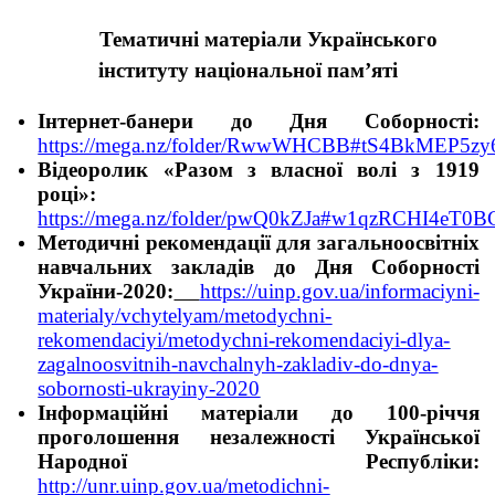
Тематичні матеріали Українського
інституту національної пам’яті
Інтернет-банери до Дня Соборності:
https://mega.nz/folder/RwwWHCBB#tS4BkMEP5z
Відеоролик «Разом з власної волі з 1919
році»:
https://mega.nz/folder/pwQ0kZJa#w1qzRCHI4eT
Методичні рекомендації для загальноосвітніх
навчальних закладів до Дня Соборності
України-2020:
https://uinp.gov.ua/informaciyni-
materialy/vchytelyam/metodychni-
rekomendaciyi/metodychni-rekomendaciyi-dlya-
zagalnoosvitnih-navchalnyh-zakladiv-do-dnya-
sobornosti-ukrayiny-2020
Інформаційні матеріали до 100-річчя
проголошення незалежності Української
Народної Республіки:
http://unr.uinp.gov.ua/metodichni-