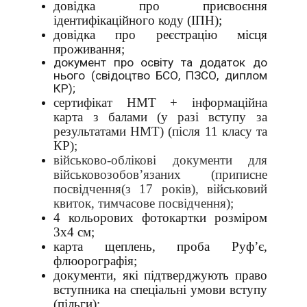
довідка про присвоєння
ідентифікаційного коду (ІПН);
довідка про реєстрацію місця
проживання;
документ про освіту та додаток до
нього (свідоцтво БСО, ПЗСО, диплом
КР);
сертифікат НМТ + інформаційна
карта з балами (у разі вступу за
результатами НМТ) (після 11 класу та
КР);
військово-облікові документи для
військовозобов’язаних (приписне
посвідчення(з 17 років), військовий
квиток, тимчасове посвідчення);
4 кольорових фотокартки розміром
3х4 см;
карта щеплень, проба Руф
’
є,
флюорографія;
документи, які підтверджують право
вступника на спеціальні умови вступу
(пільги);