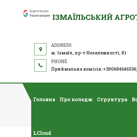
ІЗМАЇЛЬСЬКИЙ АГР
м. Ізмаїл, пр-т Незалежності, 81
Приймальна комісія: +380684646534
Головна
Про коледж
Структура
В
LCloud