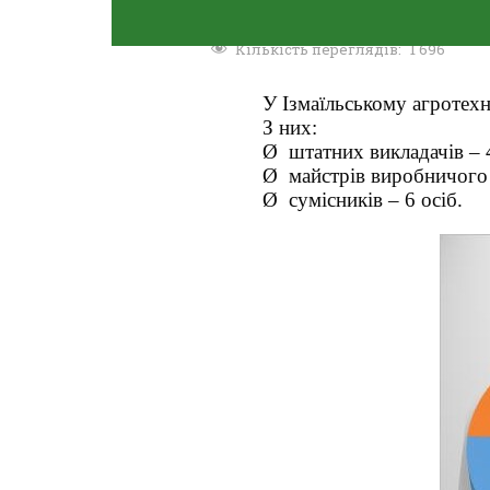
Кількість переглядів:
1 696
У Ізмаїльському агротехн
З них:
Ø
штатних викладачів – 
Ø
майстрів виробничого 
Ø
сумісників – 6 осіб.