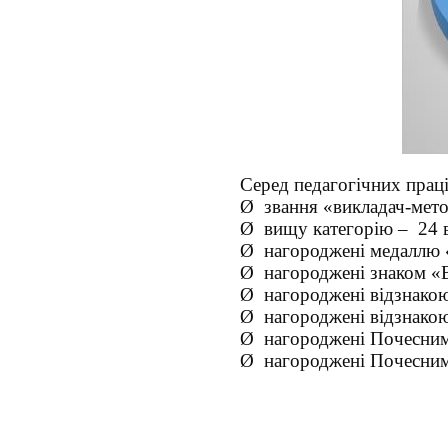
Серед педагогічних прац
Ø
звання «викладач-мето
Ø
вищу категорію – 24 
Ø
нагороджені медаллю «
Ø
нагороджені знаком «В
Ø
нагороджені відзнако
Ø
нагороджені відзнакою 
Ø
нагороджені Почесним
Ø
нагороджені Почесними