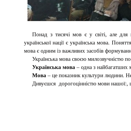
Понад з тисячі мов є у світі, але дл
української нації є українська мова. Понятт
мова є одним із важливих засобів формування
Українська мова своєю милозвучністю посі
Українська мова
– одна з найбагатших м
Мова
– це показник культури людини. Н
Дивуєшся дорогоцінністю мови нашої:, що