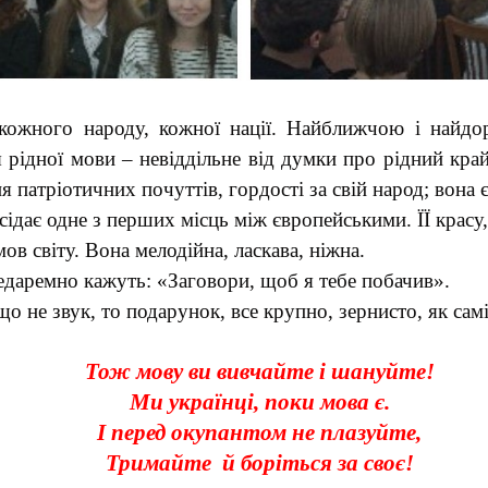
я кожного народу, кожної нації. Найближчою і най
я рідної мови – невіддільне від думки про рідний край
 патріотичних почуттів, гордості за свій народ; вона 
дає одне з перших місць між європейськими. ЇЇ красу, її
ов світу. Вона мелодійна, ласкава, ніжна.
едаремно кажуть: «Заговори, щоб я тебе побачив».
 не звук, то подарунок, все крупно, зернисто, як сам
Тож мову ви вивчайте і шануйте!
Ми українці, поки мова є.
І перед окупантом не плазуйте,
Тримайте й боріться за своє!