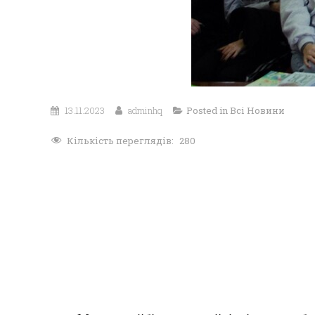
13.11.2023
adminhq
Posted in
Всі Новини
Кількість переглядів:
280