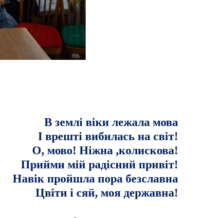
В землі віки лежала мова
І врешті вибилась на світ!
О, мово! Ніжна ,колискова!
Прийми мій радісний привіт!
Навік пройшла пора безславна
Цвіти і сяй, моя державна!