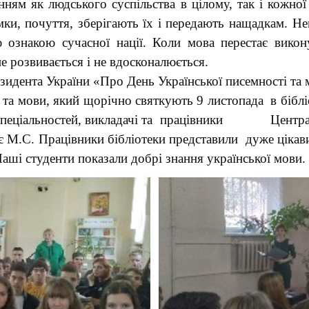
ням як людського суспільства в цілому, так і кожн
ки, почуття, зберігають їх і передають нащадкам. Не
ю ознакою сучасної нації. Коли мова перестає вико
не розвивається і не вдосконалюється.
зидента України «Про День Української писемності та 
 та мови, який щорічно святкують 9 листопада в біблі
х спеціальностей, викладачі та працівники Централі
ує М.С. Працівники бібліотеки представили дуже цікави
Наші студенти показали добрі знання української мови.