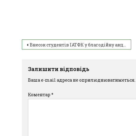
Внесок студентів ІАТФК у благодійну акцію “Смілива гривня”
Залишити відповідь
Ваша e-mail адреса не оприлюднюватиметься.
Коментар
*