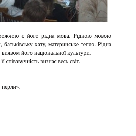
дорожчою є його рідна мова. Рідною мовою
, батьківську хату, материнське тепло. Рідна
є виявом його національної культури.
 співзвучність визнає весь світ.
і перли».