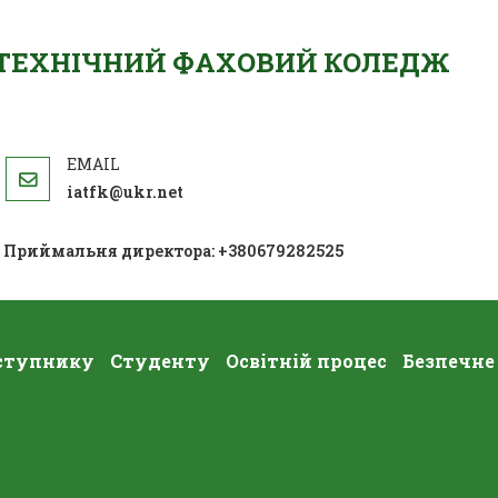
ОТЕХНІЧНИЙ ФАХОВИЙ КОЛЕДЖ
iatfk@ukr.net
; Приймальня директора: +380679282525
ступнику
Студенту
Освітній процес
Безпечне
ень Української Писемності Та Мо