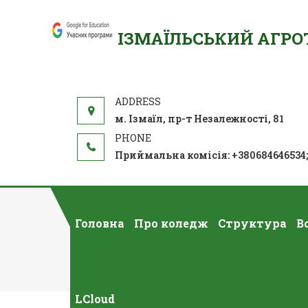
ІЗМАЇЛЬСЬКИЙ АГР
м. Ізмаїл, пр-т Незалежності, 81
Приймальна комісія: +380684646534
Головна
Про коледж
Структура
В
Д
LCloud