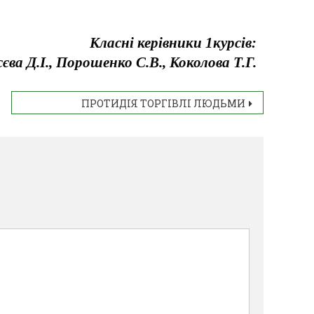
Класні керівники 1курсів:
сєва Д.І., Порошенко С.В., Коколова Т.Г.
ПРОТИДІЯ ТОРГІВЛІ ЛЮДЬМИ