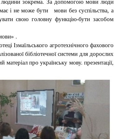
ої людини зокрема. За допомогою мови люди
має і не може бути мови без суспільства, а
нувати свою головну функцію-бути засобом
мови» .
отеці Ізмаїльського агротехнічного фахового
зованої бібліотечної системи для дорослих
й матеріал про українську мову. презентації,