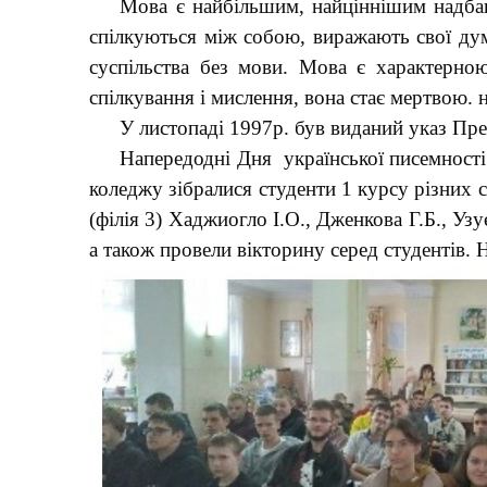
Мова є найбільшим, найціннішим надбан
спілкуються між собою, виражають свої дум
суспільства без мови. Мова є характерно
спілкування і мислення, вона стає мертвою. 
У листопаді 1997р. був виданий указ Пре
Напередодні Дня української писемності
коледжу зібралися студенти 1 курсу різни
(філія 3) Хаджиогло І.О., Дженкова Г.Б., Уз
а також провели вікторину серед студентів. 