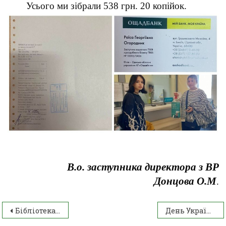
Усього ми зібрали 538 грн. 20 копійок.
В.о. заступника директора з ВР
Донцова О.М
.
Бібліотека інформує: 10 листопада – 530 років від дня народження Парацельса (1493 – 1541), видатного лікаря, аптекаря, хіміка.
День Української писемності та мови