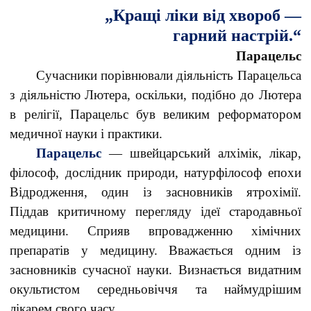
„Кращі ліки від хвороб —
гарний настрій.“
Парацельс
Сучасники порівнювали діяльність Парацельса
з діяльністю Лютера, оскільки, подібно до Лютера
в релігії, Парацельс був великим реформатором
медичної науки і практики.
Парацельс
— швейцарський алхімік, лікар,
філософ, дослідник природи, натурфілософ епохи
Відродження, один із засновників ятрохімії.
Піддав критичному перегляду ідеї стародавньої
медицини. Сприяв впровадженню хімічних
препаратів у медицину. Вважається одним із
засновників сучасної науки. Визнається видатним
окультистом середньовіччя та наймудрішим
лікарем свого часу.