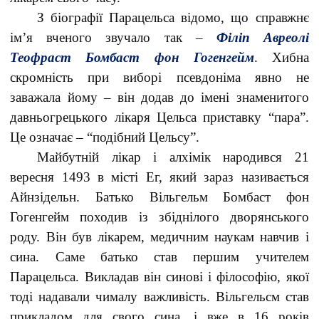
З біографії Парацельса відомо, що справжнє
ім’я вченого звучало так –
Філіп Авреолі
Теофраст Бомбаст фон Гогенгейм
. Хибна
скромність при виборі псевдоніма явно не
заважала йому – він додав до імені знаменитого
давньогрецького лікаря Цельса приставку “пара”.
Це означає – “подібний Цельсу”.
Майбутній лікар і алхімік народився 21
вересня 1493 в місті Ег, який зараз називається
Айнзідельн. Батько Вільгельм Бомбаст фон
Гогенгейм походив із збіднілого дворянського
роду. Він був лікарем, медичним наукам навчив і
сина. Саме батько став першим учителем
Парацельса. Викладав він синові і філософію, якої
тоді надавали чималу важливість. Вільгельсм став
прикладом для свого сина, і вже в 16 років