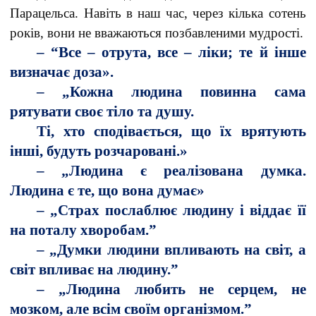
Парацельса. Навіть в наш час, через кілька сотень
років, вони не вважаються позбавленими мудрості.
– “Все – отрута, все – ліки; те й інше
визначає доза».
– „Кожна людина повинна сама
рятувати своє тіло та душу.
Ті, хто сподівається, що їх врятують
інші, будуть розчаровані.»
– „Людина є реалізована думка.
Людина є те, що вона думає»
– „Страх послаблює людину і віддає її
на поталу хворобам.”
– „Думки людини впливають на світ, а
світ впливає на людину.”
– „Людина любить не серцем, не
мозком, але всім своїм організмом.”