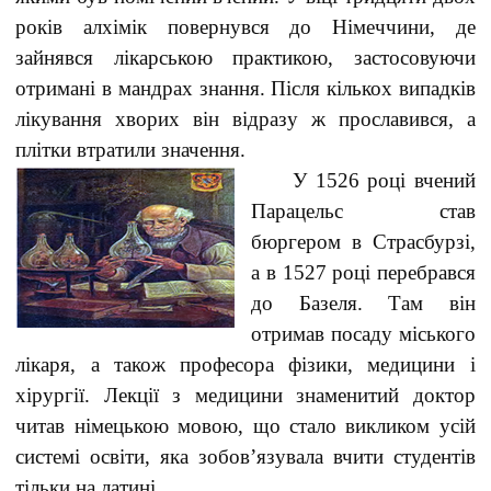
років алхімік повернувся до Німеччини, де
зайнявся лікарською практикою, застосовуючи
отримані в мандрах знання. Після кількох випадків
лікування хворих він відразу ж прославився, а
плітки втратили значення.
У 1526 році вчений
Парацельс став
бюргером в Страсбурзі,
а в 1527 році перебрався
до Базеля. Там він
отримав посаду міського
лікаря, а також професора фізики, медицини і
хірургії. Лекції з медицини знаменитий доктор
читав німецькою мовою, що стало викликом усій
системі освіти, яка зобов’язувала вчити студентів
тільки на латині.