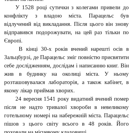
У 1528 році сутички з колегами привели до
конфлікту з владою міста. Парацельс був
відлучений від викладання. Після цього він знову
відправився подорожувати, на цей раз тільки по
Європі.
В кінці 30-х років вчений нарешті осів в
Зальцбурзі, де Парацельс зміг повністю присвятити
себе дослідженням, дослідам і написанню книг. Він
жив в будинку на околиці міста. У ньому
розташовувалася лабораторія, а також кабінет, в
якому лікар приймав хворих.
24 вересня 1541 року видатний вчений помер
після не надто тривалої хвороби в невеликому
готельному номері на набережній міста. Парацельс
пішов з цього світу всього в 48 років. Його
поховали на місцевому кладовищі.