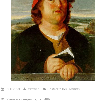
09.11.2023
adminhq
Posted in
Всі Новини
Кількість переглядів:
486