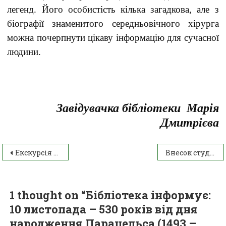
легенд. Його особистість кілька загадкова, але з
біографії знаменитого середньовічного хірурга
можна почерпнути цікаву інформацію для сучасної
людини.
Завідувачка бібліотеки Марія
Дмитрієва
Екскурсія до ПП «І – ВЕНТ»
Внесок студентів ІАТФК у благодійну акцію “Смілива гривня”
1 thought on “
Бібліотека інформує:
10 листопада – 530 років від дня
народження Парацельса (1493 –