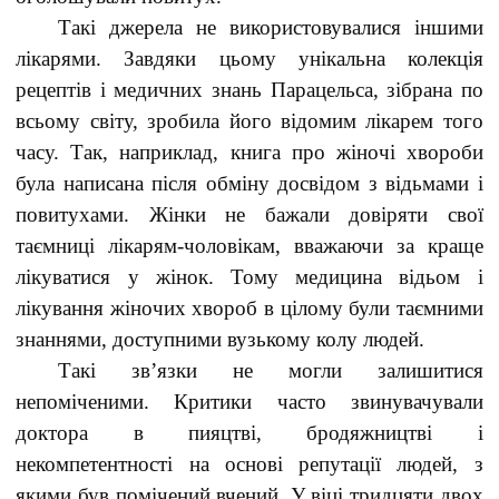
Такі джерела не використовувалися іншими
лікарями. Завдяки цьому унікальна колекція
рецептів і медичних знань Парацельса, зібрана по
всьому світу, зробила його відомим лікарем того
часу. Так, наприклад, книга про жіночі хвороби
була написана після обміну досвідом з відьмами і
повитухами. Жінки не бажали довіряти свої
таємниці лікарям-чоловікам, вважаючи за краще
лікуватися у жінок. Тому медицина відьом і
лікування жіночих хвороб в цілому були таємними
знаннями, доступними вузькому колу людей.
Такі зв’язки не могли залишитися
непоміченими. Критики часто звинувачували
доктора в пияцтві, бродяжництві і
некомпетентності на основі репутації людей, з
якими був помічений вчений. У віці тридцяти двох