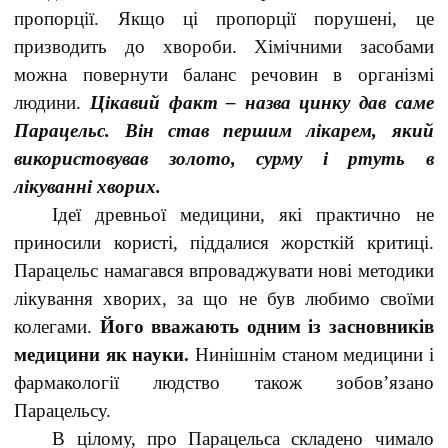
пропорції. Якщо ці пропорції порушені, це
призводить до хвороби. Хімічними засобами
можна повернути баланс речовин в організмі
людини.
Цікавий факт – назва цинку дав саме
Парацельс. Він став першим лікарем, який
використовував золото, сурму і ртуть в
лікуванні хворих.
Ідеї древньої медицини, які практично не
приносили користі, піддалися жорсткій критиці.
Парацельс намагався впроваджувати нові методики
лікування хворих, за що не був любимо своїми
колегами.
Його вважають одним із засновників
медицини як науки.
Нинішнім станом медицини і
фармакології людство також зобов’язано
Парацельсу.
В цілому, про Парацельса складено чимало