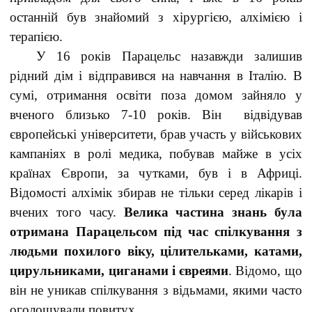
останній був знайомий з хірургією, алхімією і
терапією.
У 16 років Парацельс назавжди залишив
рідний дім і відправився на навчання в Італію. В
сумі, отримання освіти поза домом зайняло у
вченого близько 7-10 років. Він відвідував
європейські університети, брав участь у військових
кампаніях в ролі медика, побував майже в усіх
країнах Європи, за чутками, був і в Африці.
Відомості алхімік збирав не тільки серед лікарів і
вчених того часу.
Велика частина знань була
отримана Парацельсом під час спілкування з
людьми похилого віку, цілительками, катами,
цирульниками, циганами і євреями
. Відомо, що
він не уникав спілкування з відьмами, якими часто
оголошували повитух.