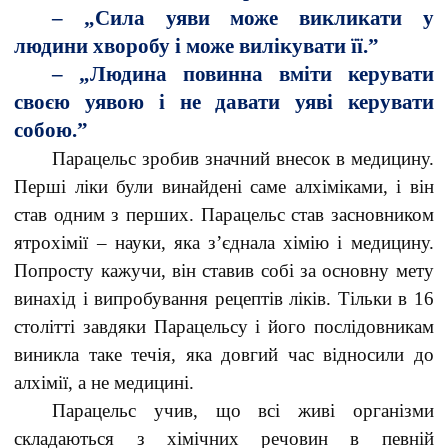
– „Сила уяви може викликати у
людини хворобу і може вилікувати її.”
– „Людина повинна вміти керувати
своєю уявою і не давати уяві керувати
собою.”
Парацельс зробив значний внесок в медицину.
Перші ліки були винайдені саме алхіміками, і він
став одним з перших. Парацельс став засновником
ятрохімії – науки, яка з’єднала хімію і медицину.
Попросту кажучи, він ставив собі за основну мету
винахід і випробування рецептів ліків. Тільки в 16
столітті завдяки Парацельсу і його послідовникам
виникла таке течія, яка довгий час відносили до
алхімії, а не медицині.
Парацельс учив, що всі живі організми
складаються з хімічних речовин в певній