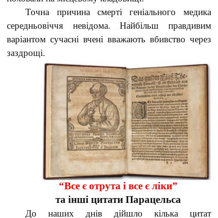
Точна причина смерті геніального медика
середньовіччя невідома. Найбільш правдивим
варіантом сучасні вчені вважають вбивство через
заздрощі.
“Все є отрута і все є ліки”
та інші цитати Парацельса
До наших днів дійшло кілька цитат