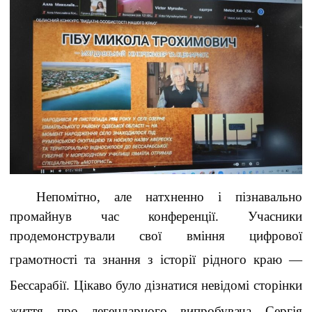
Непомітно, але натхненно і пізнавально
промайнув час конференції. Учасники
продемонстрували свої вміння цифрової
грамотності та знання з історії рідного краю
—
Бессарабії. Цікаво було дізнатися невідомі сторінки
життя про легендарного випробувача Сергія