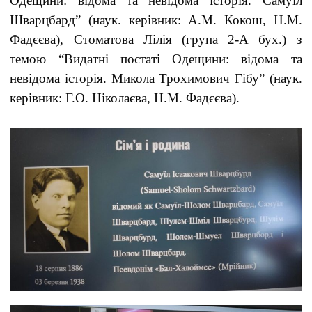
Одещини: відома та невідома історія. Самуїл
Шварцбард” (наук. керівник: А.М. Кокош, Н.М.
Фадєєва), Стоматова Лілія (група 2-А бух.) з
темою “Видатні постаті Одещини: відома та
невідома історія. Микола Трохимович Гібу” (наук.
керівник: Г.О. Ніколаєва, Н.М. Фадєєва).