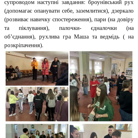
супроводом наступні завдання: броунівський рух
(допомагає опанувати себе, заземлитися), дзеркало
(розвиває навичку спостереження), пари (на довіру
та піклування), палочки- єдналочки (на
об’єднання), рухлива гра Маша та ведмідь ( на
розкріпачення).