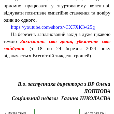
приємно працювати у згуртованому колективі,
відчувати позитивне емпатійне ставлення та довіру
один до одного.
https://youtube.com/shorts/-CXFXKIw25g
На березень запланований захід
з дуже цікавою
темою
Захистить свої гроші, убезпечте своє
майбутнє
(з 18 по 24 березня 2024 року
відзначається Всесвітній тиждень грошей).
В.о. заступника директора з ВР Олена
ДОНЦОВА
Соціальний педагог Галина НІКОЛАЄВА
Випадкова зустріч
Бібліотека інформує: «Найбільше і найдорожче добро кожного народу – це його мова» Панас Мирний