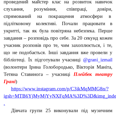
проведений майстер клас на розвиток навичок
слухання, розуміння, співпраці, довіри,
спрямований на покращення атмосфери в
підлітковому колективі. Почали працювати в
укритті, так як була повітряна небезпека. Перше
завдання – розповідь про себе. За 20 секунд кожен
учасник розповів про те, чим захоплюється, і те,
що не подобається. Інші завдання вже провели у
бібліотеці. Їх підготували учасниці
@grani_izmail
(волонтери Ірина Голобородько, Вікторія Маніта,
Тетяна Ставинога – учасниці
Плейбек театру
Грані
)
https://www.instagram.com/p/C3ikMqMMG8n/?
igsh=MTB6YjMyMjYyNXFqMA%3D%3D&img_inde
.
Дівчата групи 25 виконували під музичним